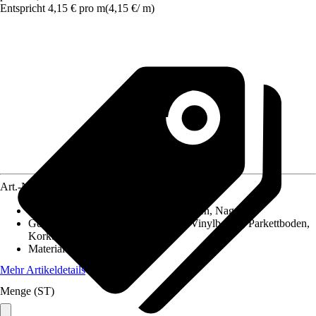
Entspricht 4,15 € pro m
(
4,15 €
/
m
)
Art.-Nr.
10027508
Montageart
:
Clipsen, Schrauben, Kleben, Nageln
Geeignet für
:
Laminatboden, PVC / Vinylboden, Parkettboden,
Korkboden
Material
:
Holzwerkstoff
Mehr Artikeldetails
Menge (ST)