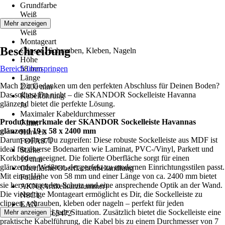
Grundfarbe
Weiß
Farbton
Mehr anzeigen
Weiß
Montageart
Beschreibung
Clipsen, Schrauben, Kleben, Nageln
Höhe
Bereich überspringen
58 mm
Länge
Mach Dir Gedanken um den perfekten Abschluss für Deinen Boden?
2.400 mm
Das solltest Du nicht – die SKANDOR Sockelleiste Havanna
Kabelführung
glänzend bietet die perfekte Lösung.
Ja
Maximaler Kabeldurchmesser
Produktmerkmale der SKANDOR Sockelleiste Havannas
7 mm
glänzend 19 x 58 x 2400 mm
Hinweis
Darum solltest Du zugreifen: Diese robuste Sockelleiste aus MDF ist
FOFA871
ideal für diverse Bodenarten wie Laminat, PVC-/Vinyl, Parkett und
Stärke
Korkböden geeignet. Die folierte Oberfläche sorgt für einen
19 mm
glänzenden Weißton, der perfekt zu modernen Einrichtungsstilen passt.
Oberfläche/Oberflächenbehandlung
Mit einer Höhe von 58 mm und einer Länge von ca. 2400 mm bietet
Foliert
sie hervorragenden Schutz und eine ansprechende Optik an der Wand.
AKN (Artikelkurznummer)
Die vielseitige Montageart ermöglicht es Dir, die Sockelleiste zu
N8C1
clippen, schrauben, kleben oder nageln – perfekt für jeden
EAN
Handwerker und jede Situation. Zusätzlich bietet die Sockelleiste eine
Mehr anzeigen
9010115165472
praktische Kabelführung, die Kabel bis zu einem Durchmesser von 7