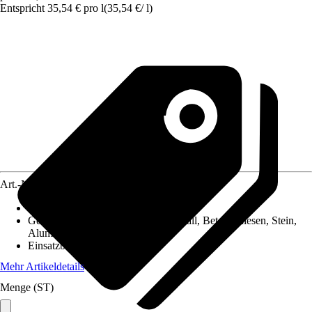
Entspricht 35,54 € pro l
(
35,54 €
/
l
)
Art.-Nr.
10360602
Eigenschaft
:
Überstreichbar, Fungizid
Geeignet für Untergrund
:
Holz, Metall, Beton, Fliesen, Stein,
Aluminium
Einsatzbereich
:
Außen
Mehr Artikeldetails
Menge (ST)