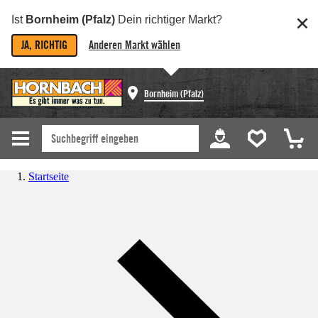
Ist
Bornheim (Pfalz)
Dein richtiger Markt?
JA, RICHTIG
Anderen Markt wählen
Bornheim (Pfalz)
Startseite