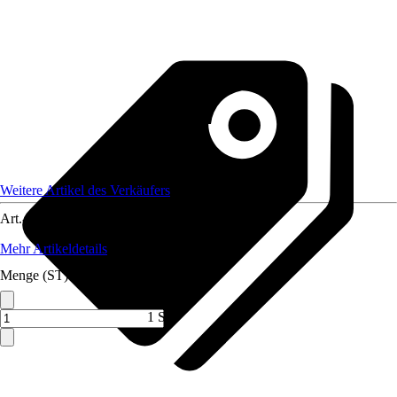
Weitere Artikel des Verkäufers
Art.-Nr.
12322538
Mehr Artikeldetails
Menge (ST)
1 ST