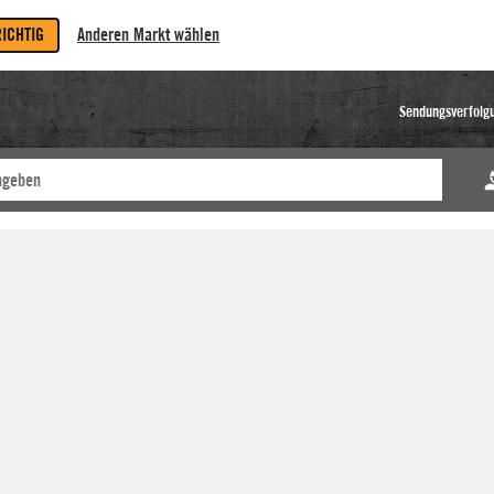
RICHTIG
Anderen Markt wählen
Sendungsverfolg