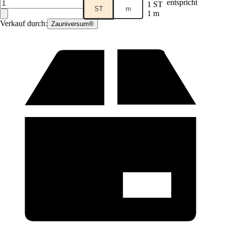
entspricht
1 ST
ST
m
1 m
Verkauf durch:
Zauniversum®