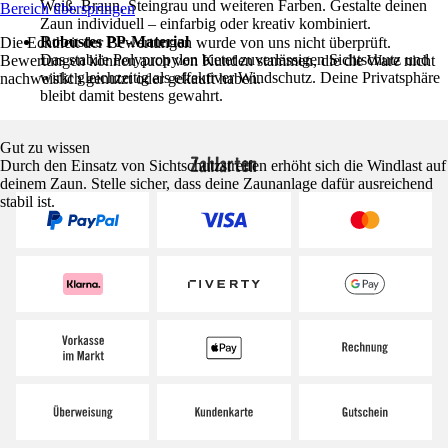
Weiß, Braun, Steingrau und weiteren Farben. Gestalte deinen
Bereich überspringen
Zaun individuell – einfarbig oder kreativ kombiniert.
Robustes PP-Material
Die Echtheit der Bewertungen wurde von uns nicht überprüft.
Das stabile Polypropylen bietet zuverlässigen Sichtschutz und
Bewertungen können auch von Kunden stammen, die die Ware nicht
wirkt gleichzeitig als effektiver Windschutz. Deine Privatsphäre
nachweislich genutzt oder gekauft haben.
bleibt damit bestens gewahrt.
Gut zu wissen
Zahlarten
Durch den Einsatz von Sichtschutzstreifen erhöht sich die Windlast auf
deinem Zaun. Stelle sicher, dass deine Zaunanlage dafür ausreichend
stabil ist.