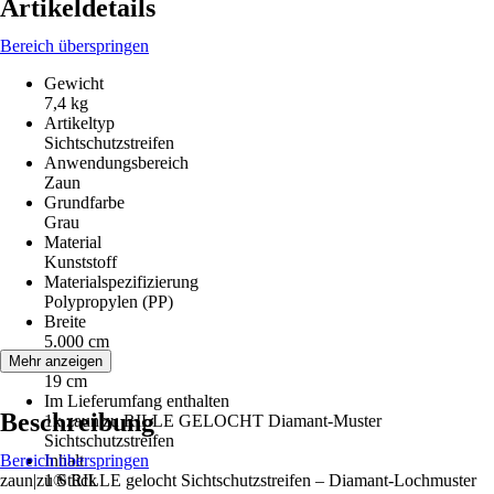
Artikeldetails
Bereich überspringen
Gewicht
7,4 kg
Artikeltyp
Sichtschutzstreifen
Anwendungsbereich
Zaun
Grundfarbe
Grau
Material
Kunststoff
Materialspezifizierung
Polypropylen (PP)
Breite
5.000 cm
Höhe
Mehr anzeigen
19 cm
Im Lieferumfang enthalten
Beschreibung
1x zaun|zu RILLE GELOCHT Diamant-Muster
Sichtschutzstreifen
Bereich überspringen
Inhalt
zaun|zu® RILLE gelocht Sichtschutzstreifen – Diamant-Lochmuster
1 Stück