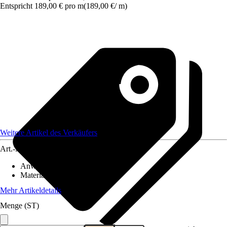
Entspricht 189,00 € pro m
(
189,00 €
/
m
)
Weitere Artikel des Verkäufers
Art.-Nr.
12649089
Anwendungsbereich
:
Zaun
Material
:
Kunststoff
Mehr Artikeldetails
Menge (ST)