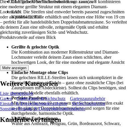
Die RILLE gelocht Sichtschutzstreifen von
Oberfläche/Oberflächenbehandlung
zaun|zu®
kombinieren
eine moderne gerillte Struktur mit einem eleganten Diamant-
-
Lochmuster. Die Streifen sind entweder bereits passend zugeschnitten
EAN
oder als praktische Rolle erhältlich und besitzen eine Höhe von 19 cm
4068864122838
– perfekt für alle handelsüblichen Doppelstabmattenzäune. So verleihst
du deinem Zaun eine stilvolle, zeitgemäße Optik und erhältst
gleichzeitig zuverlässigen Sicht- und Windschutz.
Produktvorteile auf einen Blick
Gerillte & gelochte Optik
Die Kombination aus moderner Rillenstruktur und Diamant-
Lochmuster verleiht deinem Zaun einen schlichten, aber
hochwertigen Look, der für eine moderne und elegante Ansicht
sorgt.
Mehr anzeigen
Einfache Montage ohne Clips
Die gelochten RILLE-Streifen lassen sich unkompliziert in die
Weitere Kategorien
Doppelstabmatten einfädeln – ganz ohne zusätzliche Clips (bei
Zaunpfosten mit Abdeckleiste). Solltest du Clips benötigen, sind
passende Modelle ebenfalls erhältlich.
Liste überspringen
Perfekte Passform
Garten
Gartenzäune & Sichtschutz
Gartenzaunzubehör
Mit ihrer Höhe von 19 cm passen die Sichtschutzstreifen exakt
Einstab- & Doppelstabmattenzubehör
Sichtschutzstreifen
in alle gängigen Doppelstabmattenzäune und sorgen für eine
Sonstiges Einstab- & Doppelstabmattenzubehör
durchgehende, harmonische Optik.
Kundenbewertungen
Vielfältige Farboptionen
Wähle aus Anthrazit, Hellgrau, Grün, Bordeauxrot, Schwarz,