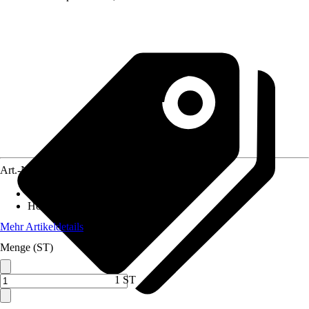
Art.-Nr.
10526173
Breite
:
201 cm
Höhe
:
91 cm
Mehr Artikeldetails
Menge (ST)
1 ST