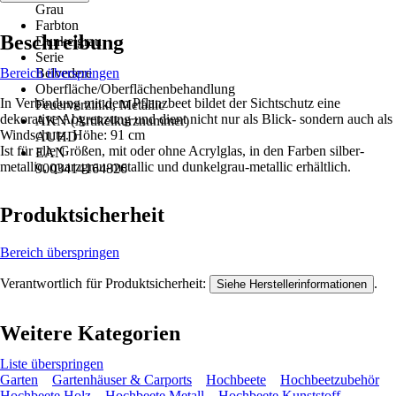
Grau
Farbton
Beschreibung
Dunkelgrau
Serie
Bereich überspringen
Belvedere
Oberfläche/Oberflächenbehandlung
In Verbindung mit dem Pflanzbeet bildet der Sichtschutz eine
Feuerverzinkt, Metallic
dekorative Abgrenzung und dient nicht nur als Blick- sondern auch als
AKN (Artikelkurznummer)
Windschutz. Höhe: 91 cm
AUHD
Ist für alle Größen, mit oder ohne Acrylglas, in den Farben silber-
EAN
metallic, quarzgrau-metallic und dunkelgrau-metallic erhältlich.
9003414164826
Produktsicherheit
Bereich überspringen
Verantwortlich für Produktsicherheit:
.
Siehe Herstellerinformationen
Weitere Kategorien
Liste überspringen
Garten
Gartenhäuser & Carports
Hochbeete
Hochbeetzubehör
Hochbeete Holz
Hochbeete Metall
Hochbeete Kunststoff