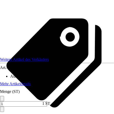
Weitere Artikel des Verkäufers
Art.-Nr.
12795281
Ausführung
:
Glasscheibe
Mehr Artikeldetails
Menge (ST)
1 ST