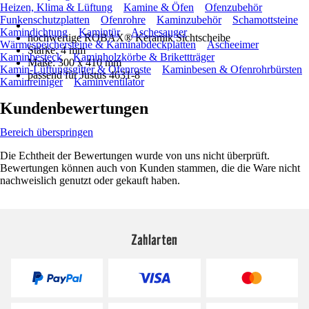
Heizen, Klima & Lüftung
Kamine & Öfen
Ofenzubehör
Funkenschutzplatten
Ofenrohre
Kaminzubehör
Schamottsteine
Kamindichtung
Kamintür
Aschesauger
hochwertige ROBAX® Keramik Sichtscheibe
Wärmespeichersteine & Kaminabdeckplatten
Ascheeimer
Stärke: 4 mm
Kaminbesteck
Kaminholzkörbe & Brikettträger
Maße: 300 x 410 mm
Kamin-Lüftungsgitter & Ofenroste
Kaminbesen & Ofenrohrbürsten
passend für Justus 4631-8
Kaminreiniger
Kaminventilator
Kundenbewertungen
Bereich überspringen
Die Echtheit der Bewertungen wurde von uns nicht überprüft.
Bewertungen können auch von Kunden stammen, die die Ware nicht
nachweislich genutzt oder gekauft haben.
Zahlarten