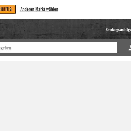
RICHTIG
Anderen Markt wählen
Sendungsverfolg