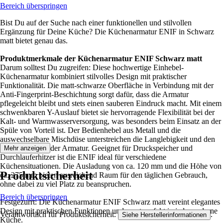
Bereich überspringen
Bist Du auf der Suche nach einer funktionellen und stilvollen
Ergänzung für Deine Küche? Die Küchenarmatur ENIF in Schwarz
matt bietet genau das.
Produktmerkmale der Küchenarmatur ENIF Schwarz matt
Darum solltest Du zugreifen: Diese hochwertige Einhebel-
Küchenarmatur kombiniert stilvolles Design mit praktischer
Funktionalität. Die matt-schwarze Oberfläche in Verbindung mit der
Anti-Fingerprint-Beschichtung sorgt dafür, dass die Armatur
pflegeleicht bleibt und stets einen sauberen Eindruck macht. Mit einem
schwenkbaren Y-Auslauf bietet sie hervorragende Flexibilität bei der
Kalt- und Warmwasserversorgung, was besonders beim Einsatz an der
Spüle von Vorteil ist. Der Bedienhebel aus Metall und die
auswechselbare Mischdüse unterstreichen die Langlebigkeit und den
hohen Komfort der Armatur. Geeignet für Druckspeicher und
Mehr anzeigen
Durchlauferhitzer ist die ENIF ideal für verschiedene
Küchensituationen. Die Ausladung von ca. 120 mm und die Höhe von
Produktsicherheit
ca. 275 mm bieten ausreichend Raum für den täglichen Gebrauch,
ohne dabei zu viel Platz zu beanspruchen.
Bereich überspringen
Festgezurrt: Die Küchenarmatur ENIF Schwarz matt vereint elegantes
Design mit praktischen Funktionen und passt perfekt in jede moderne
Verantwortlich für Produktsicherheit:
.
Siehe Herstellerinformationen
Küche.