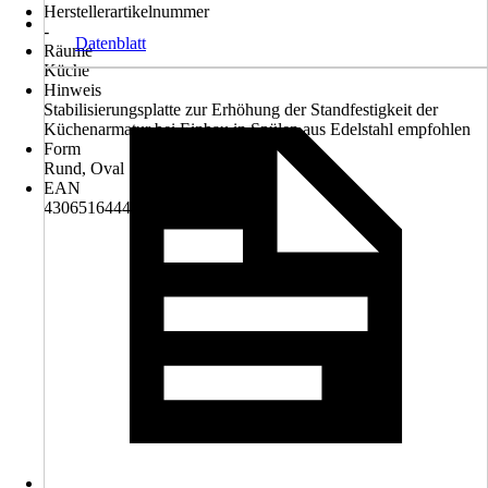
Herstellerartikelnummer
-
Datenblatt
Räume
Küche
Hinweis
Stabilisierungsplatte zur Erhöhung der Standfestigkeit der
Küchenarmatur bei Einbau in Spülen aus Edelstahl empfohlen
Form
Rund, Oval
EAN
4306516444175