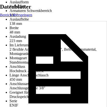
Auslaufform
Datenblätter
Y-Auslauf
Armaturen Schwenkbereich
Bereich überspringen
180 °
Auslaufhöhe
138 mm
Breite
48 mm
Ausladung
223 mm
Im Lieferumfang enthalten
2 flexible Anschlussschläuche 1/2", Befestigungsmaterial,
Montageanleitung
Montageart
Standmontage
Anschluss
Hochdruck - druckfest
Länge Anschlussschlauch
450 mm
Anschlussart
Anschlussgewinde 3/8"
Geeignet für
Druckspeicher, Durchlauferhitzer
Serie
ENIF