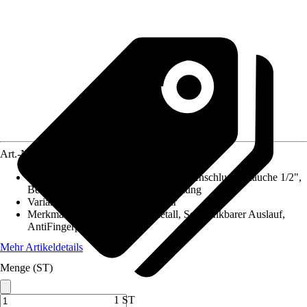
Art.-Nr.
12241931
Im Lieferumfang enthalten
:
2 flexible Anschlussschläuche 1/2",
Befestigungsmaterial, Montageanleitung
Variante
:
Einhebel Küchenarmatur
Merkmale
:
Bedienhebel aus Metall, Schwenkbarer Auslauf,
AntiFingerprint
Mehr Artikeldetails
Menge (ST)
1 ST