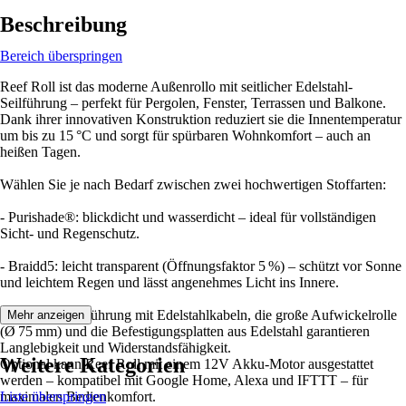
Beschreibung
Bereich überspringen
Reef Roll ist das moderne Außenrollo mit seitlicher Edelstahl-
Seilführung – perfekt für Pergolen, Fenster, Terrassen und Balkone.
Dank ihrer innovativen Konstruktion reduziert sie die Innentemperatur
um bis zu 15 °C und sorgt für spürbaren Wohnkomfort – auch an
heißen Tagen.
Wählen Sie je nach Bedarf zwischen zwei hochwertigen Stoffarten:
- Purishade®: blickdicht und wasserdicht – ideal für vollständigen
Sicht- und Regenschutz.
- Braidd5: leicht transparent (Öffnungsfaktor 5 %) – schützt vor Sonne
und leichtem Regen und lässt angenehmes Licht ins Innere.
Die stabile Seilführung mit Edelstahlkabeln, die große Aufwickelrolle
Mehr anzeigen
(Ø 75 mm) und die Befestigungsplatten aus Edelstahl garantieren
Langlebigkeit und Widerstandsfähigkeit.
Weitere Kategorien
Optional kann Reef Roll mit einem 12V Akku-Motor ausgestattet
werden – kompatibel mit Google Home, Alexa und IFTTT – für
maximalen Bedienkomfort.
Liste überspringen