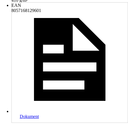
410 g/m²
EAN
8057168129601
Dokument