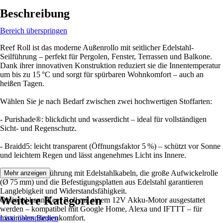
Beschreibung
Bereich überspringen
Reef Roll ist das moderne Außenrollo mit seitlicher Edelstahl-
Seilführung – perfekt für Pergolen, Fenster, Terrassen und Balkone.
Dank ihrer innovativen Konstruktion reduziert sie die Innentemperatur
um bis zu 15 °C und sorgt für spürbaren Wohnkomfort – auch an
heißen Tagen.
Wählen Sie je nach Bedarf zwischen zwei hochwertigen Stoffarten:
- Purishade®: blickdicht und wasserdicht – ideal für vollständigen
Sicht- und Regenschutz.
- Braidd5: leicht transparent (Öffnungsfaktor 5 %) – schützt vor Sonne
und leichtem Regen und lässt angenehmes Licht ins Innere.
Die stabile Seilführung mit Edelstahlkabeln, die große Aufwickelrolle
Mehr anzeigen
(Ø 75 mm) und die Befestigungsplatten aus Edelstahl garantieren
Langlebigkeit und Widerstandsfähigkeit.
Weitere Kategorien
Optional kann Reef Roll mit einem 12V Akku-Motor ausgestattet
werden – kompatibel mit Google Home, Alexa und IFTTT – für
maximalen Bedienkomfort.
Liste überspringen