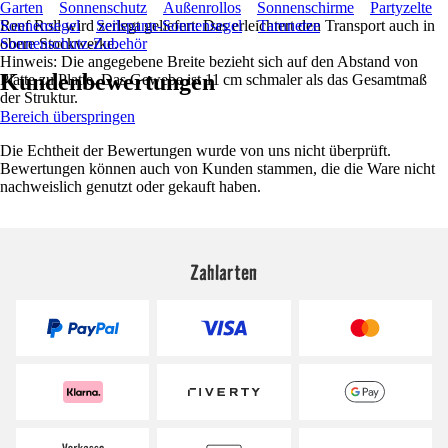
Garten
Sonnenschutz
Außenrollos
Sonnenschirme
Partyzelte
Reef Roll wird zerlegt geliefert: Das erleichtert den Transport auch in
Sonnensegel
Seilspann-Sonnensegel
Tarnnetze
obere Stockwerke.
Sonnenschutz-Zubehör
Hinweis: Die angegebene Breite bezieht sich auf den Abstand von
Kundenbewertungen
Platte zu Platte. Das Gewebe ist 11 cm schmaler als das Gesamtmaß
der Struktur.
Bereich überspringen
Die Echtheit der Bewertungen wurde von uns nicht überprüft.
Bewertungen können auch von Kunden stammen, die die Ware nicht
nachweislich genutzt oder gekauft haben.
Zahlarten