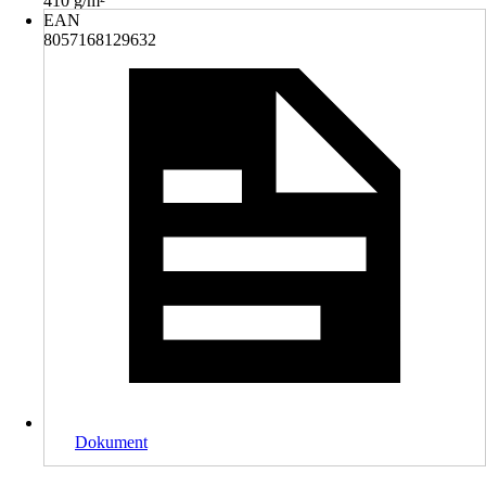
410 g/m²
EAN
8057168129632
Dokument