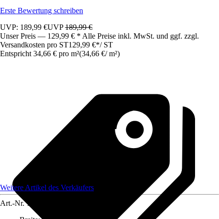
Erste Bewertung schreiben
UVP: 189,99 €
UVP
189,99 €
Unser Preis — 129,99 € * Alle Preise inkl. MwSt. und ggf. zzgl.
Versandkosten pro ST
129,99 €
*
/
ST
Entspricht 34,66 € pro m²
(
34,66 €
/
m²
)
Weitere Artikel des Verkäufers
Art.-Nr.
12511751