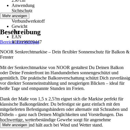
250 cm
Anwendung
Sichtschutz
Material
Mehr anzeigen
Verbundwerkstoff
Gewicht
Beschreibung
6 kg
EAN
Bereich überspringen
4013198009447
NOOR Senkrechtmarkise – Dein flexibler Sonnenschutz für Balkon &
Fenster
Mit der Senkrechtmarkise von NOOR gestaltest Du Deinen Balkon
oder Deine Fensterfront im Handumdrehen sonnengeschützt und
gemütlich. Die praktische Balkonverschattung schützt Dich zuverlässig
vor direkter Sonneneinstrahlung und neugierigen Blicken – ideal für
heiße Tage und entspannte Stunden im Freien.
Dank der Maße von 1,5 x 2,5?m eignet sich die Markise perfekt für
klassische Balkongeländer. Du befestigst sie ganz einfach mit den
mitgelieferten Befestigungsbändern oder alternativ mit Schrauben und
Dübeln – ganz nach Deinen Möglichkeiten und Vorstellungen. Das
hochwertige, wetterbeständige Gewebe sorgt für angenehme
Schattenplätze und hält auch bei Wind und Wetter stand.
Mehr anzeigen