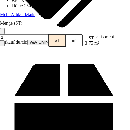
Breite
:
150 cm
Höhe
:
250 cm
Mehr Artikeldetails
Menge (ST)
entspricht
1 ST
ST
m²
Verkauf durch:
V&V Online GmbH
3,75 m²