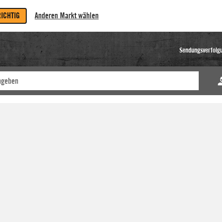
RICHTIG
Anderen Markt wählen
Sendungsverfolg