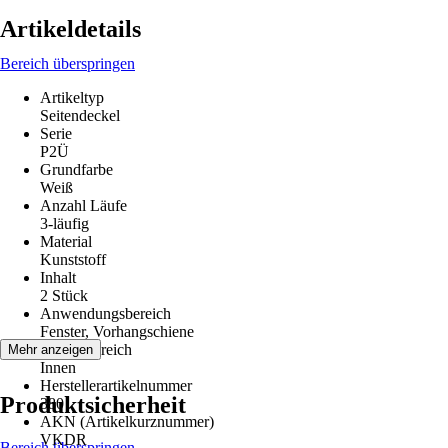
Artikeldetails
Bereich überspringen
Artikeltyp
Seitendeckel
Serie
P2Ü
Grundfarbe
Weiß
Anzahl Läufe
3-läufig
Material
Kunststoff
Inhalt
2 Stück
Anwendungsbereich
Fenster, Vorhangschiene
Einsatzbereich
Mehr anzeigen
Innen
Herstellerartikelnummer
Produktsicherheit
380
AKN (Artikelkurznummer)
VKDR
Bereich überspringen