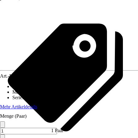
Art.-Nr.
4280197
Artikeltyp
:
Seitendeckel
Material
:
Kunststoff
Serie
:
P2Ü
Mehr Artikeldetails
Menge (Paar)
1 Paar