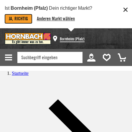
Ist
Bornheim (Pfalz)
Dein richtiger Markt?
JA, RICHTIG
Anderen Markt wählen
Bornheim (Pfalz)
Startseite