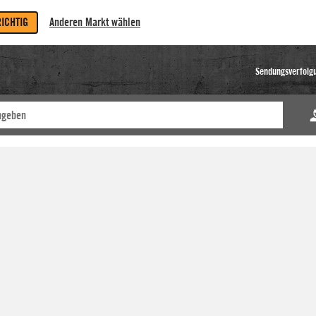
RICHTIG
Anderen Markt wählen
Sendungsverfolg