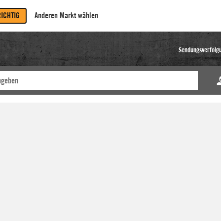
RICHTIG
Anderen Markt wählen
Sendungsverfolg