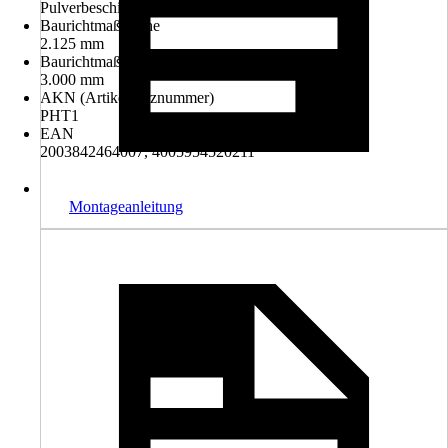
Pulverbeschichtet
Baurichtmaß Höhe
2.125 mm
Baurichtmaß Breite
3.000 mm
AKN (Artikelkurznummer)
PHT1
EAN
2003842464007, 4005954520211
Montageanleitung