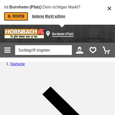
Ist
Bornheim (Pfalz)
Dein richtiger Markt?
JA, RICHTIG
Anderen Markt wählen
Bornheim (Pfalz)
Startseite