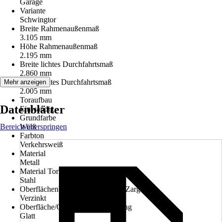
Garage
Variante
Schwingtor
Breite Rahmenaußenmaß
3.105 mm
Höhe Rahmenaußenmaß
2.195 mm
Breite lichtes Durchfahrtsmaß
2.860 mm
Höhe lichtes Durchfahrtsmaß
Mehr anzeigen
2.005 mm
Toraufbau
Datenblätter
Einwandig
Grundfarbe
Bereich überspringen
Weiß
Farbton
Verkehrsweiß
Material
Metall
Material Torblattfüllung
Stahl
Oberflächenbehandlung Rahmen/Zarge
Verzinkt
Oberfläche/Oberflächenbehandlung
Glatt