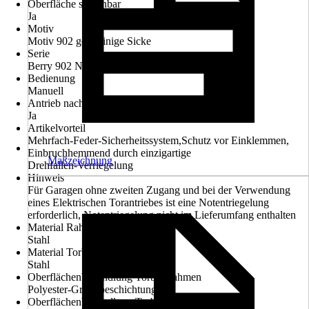
Oberfläche streichbar
Ja
Motiv
Motiv 902 geradlinige Sicke
Serie
Berry 902 N80
Bedienung
Manuell
Antrieb nachrüstbar
Ja
Artikelvorteil
Mehrfach-Feder-Sicherheitssystem,Schutz vor Einklemmen,
Einbruchhemmend durch einzigartige
Maßzeichnung
Drehfallen-Verriegelung
Hinweis
Für Garagen ohne zweiten Zugang und bei der Verwendung
eines Elektrischen Torantriebes ist eine Notentriegelung
erforderlich, Notentriegelung nicht im Lieferumfang enthalten
Material Rahmen/Zarge
Stahl
Material Torblattrahmen
Stahl
Oberflächenbehandlung Torblattrahmen
Polyester-Grundbeschichtung
Oberflächenbehandlung Torblattfüllung