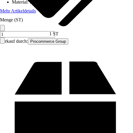
Material
:
Stahl
Mehr Artikeldetails
Menge (ST)
1 ST
Verkauf durch:
Procommerce Group