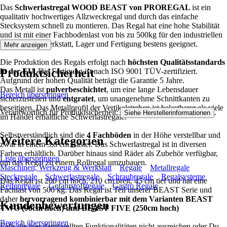
Das
Schwerlastregal WOOD BEAST von PROREGAL
ist ein
qualitativ hochwertiges Allzweckregal und durch das einfache
Stecksystem schnell zu montieren. Das Regal hat eine hohe Stabilität
und ist mit einer Fachbodenlast von bis zu 500kg für den industriellen
Gebrauch in Werkstatt, Lager und Fertigung bestens geeignet.
Mehr anzeigen
Die Produktion des Regals erfolgt nach
höchsten Qualitätsstandards
Produktsicherheit
in der EU
. Die Fertigung ist nach ISO 9001 TÜV-zertifiziert.
Aufgrund der hohen Qualität beträgt die Garantie 5 Jahre.
Das Metall ist
pulverbeschichtet
, um eine lange Lebensdauer
Bereich überspringen
sicherzustellen und
entgratet
, um unangenehme Schnittkanten zu
beseitigen. Das Metallprofil der Vertikalstreben ist belastbarer als viele
Verantwortlich für Produktsicherheit:
.
Siehe Herstellerinformationen
im Handel erhältliche Schwerlastregale.
Selbstverständlich sind die
4 Fachböden
in der Höhe verstellbar und
Weitere Kategorien
zwar in einem 3,8 cm Raster. Das Schwerlastregal ist in diversen
Farben erhältlich. Darüber hinaus sind Räder als Zubehör verfügbar,
Liste überspringen
um das Regal zu einem Rollregal umzubauen.
Maschinen, Werkzeug & Werkstatt
Regale
Metallregale
Steckregale
Schwerlastregale
Schraubregale
Regalsysteme
Das Regal ist 200 cm hoch, 210 cm breit, 45 cm tief und hat eine
Reifenregale
Gefahrstoffregale
Gastro Regale
Fachlast von 500 kg. Das Regal ist Teil unserer BEAST Serie und
daher
hervorragend kombinierbar mit dem Varianten BEAST
Kundenbewertungen
TWO (90cm hoch) und BEAST FIVE (250cm hoch)
Bereich überspringen
Falls die hier dargestellten Funktionalitäten nicht ausreichen oder Du