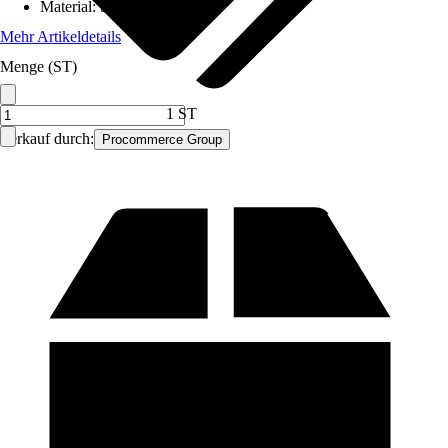
Material
:
Stahl
Mehr Artikeldetails
Menge (ST)
1 ST
Verkauf durch:
Procommerce Group