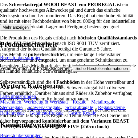
Das
Schwerlastregal WOOD BEAST von PROREGAL
ist ein
qualitativ hochwertiges Allzweckregal und durch das einfache
Stecksystem schnell zu montieren. Das Regal hat eine hohe Stabilität
und ist mit einer Fachbodenlast von bis zu 600kg für den industriellen
Gebrauch in Werkstatt, Lager und Fertigung bestens geeignet.
Mehr anzeigen
Die Produktion des Regals erfolgt nach
höchsten Qualitätsstandards
Produktsicherheit
in der EU
. Die Fertigung ist nach ISO 9001 TÜV-zertifiziert.
Aufgrund der hohen Qualität beträgt die Garantie 5 Jahre.
Das Metall ist
pulverbeschichtet
, um eine lange Lebensdauer
Bereich überspringen
sicherzustellen und
entgratet
, um unangenehme Schnittkanten zu
beseitigen. Das Metallprofil der Vertikalstreben ist belastbarer als viele
Verantwortlich für Produktsicherheit:
.
Siehe Herstellerinformationen
im Handel erhältliche Schwerlastregale.
Selbstverständlich sind die
4 Fachböden
in der Höhe verstellbar und
Weitere Kategorien
zwar in einem 3,8 cm Raster. Das Schwerlastregal ist in diversen
Farben erhältlich. Darüber hinaus sind Räder als Zubehör verfügbar,
Liste überspringen
um das Regal zu einem Rollregal umzubauen.
Maschinen, Werkzeug & Werkstatt
Regale
Metallregale
Steckregale
Schwerlastregale
Schraubregale
Regalsysteme
Das Regal ist 200 cm hoch, 180 cm breit, 75 cm tief und hat eine
Reifenregale
Gefahrstoffregale
Gastro Regale
Fachlast von 600 kg. Das Regal ist Teil unserer BEAST Serie und
daher
hervorragend kombinierbar mit dem Varianten BEAST
Kundenbewertungen
TWO (90cm hoch) und BEAST FIVE (250cm hoch)
Bereich überspringen
Falls die hier dargestellten Funktionalitäten nicht ausreichen oder Du