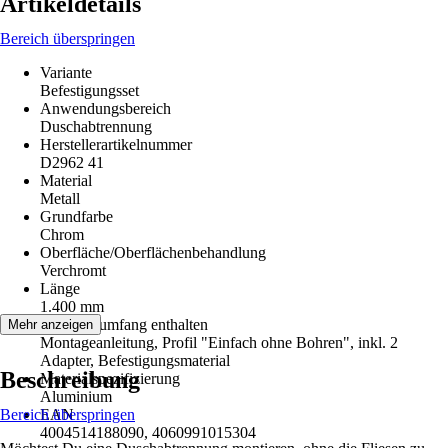
Artikeldetails
Bereich überspringen
Variante
Befestigungsset
Anwendungsbereich
Duschabtrennung
Herstellerartikelnummer
D2962 41
Material
Metall
Grundfarbe
Chrom
Oberfläche/Oberflächenbehandlung
Verchromt
Länge
1.400 mm
Im Lieferumfang enthalten
Mehr anzeigen
Montageanleitung, Profil "Einfach ohne Bohren", inkl. 2
Adapter, Befestigungsmaterial
Beschreibung
Materialspezifizierung
Aluminium
Bereich überspringen
EAN
4004514188090, 4060991015304