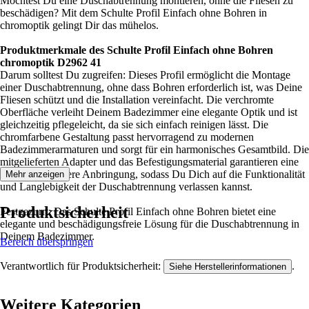
Möchtest Du eine Duschabtrennung montieren, ohne die Fliesen zu
beschädigen? Mit dem Schulte Profil Einfach ohne Bohren in
chromoptik gelingt Dir das mühelos.
Produktmerkmale des Schulte Profil Einfach ohne Bohren
chromoptik D2962 41
Darum solltest Du zugreifen: Dieses Profil ermöglicht die Montage
einer Duschabtrennung, ohne dass Bohren erforderlich ist, was Deine
Fliesen schützt und die Installation vereinfacht. Die verchromte
Oberfläche verleiht Deinem Badezimmer eine elegante Optik und ist
gleichzeitig pflegeleicht, da sie sich einfach reinigen lässt. Die
chromfarbene Gestaltung passt hervorragend zu modernen
Badezimmerarmaturen und sorgt für ein harmonisches Gesamtbild. Die
mitgelieferten Adapter und das Befestigungsmaterial garantieren eine
stabile und sichere Anbringung, sodass Du Dich auf die Funktionalität
Mehr anzeigen
und Langlebigkeit der Duschabtrennung verlassen kannst.
Produktsicherheit
Festgezurrt: Das Schulte Profil Einfach ohne Bohren bietet eine
elegante und beschädigungsfreie Lösung für die Duschabtrennung in
Deinem Badezimmer.
Bereich überspringen
Verantwortlich für Produktsicherheit:
.
Siehe Herstellerinformationen
Weitere Kategorien