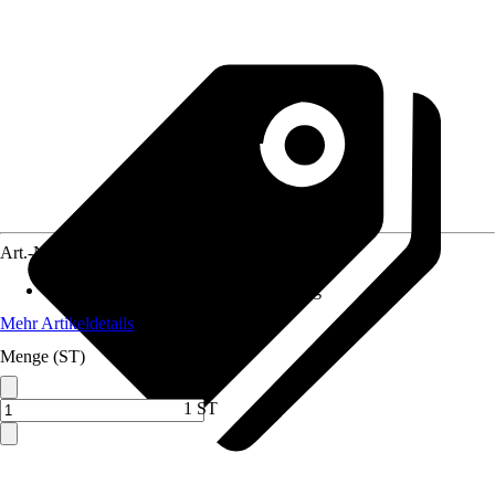
Art.-Nr.
5720938
Anwendungsbereich
:
Duschabtrennung
Mehr Artikeldetails
Menge (ST)
1 ST