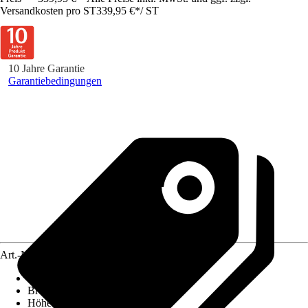
Versandkosten pro ST
339,95 €
*
/
ST
10 Jahre Garantie
Garantiebedingungen
Art.-Nr.
5025834
Ausführung
:
Badewannenfaltwand
Breite
:
1.590 mm
Höhe
:
1.400 mm