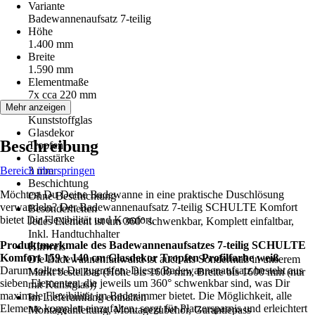
Variante
Badewannenaufsatz 7-teilig
Höhe
1.400 mm
Breite
1.590 mm
Elementmaße
7x cca 220 mm
Glasart
Mehr anzeigen
Kunststoffglas
Glasdekor
Beschreibung
Tropfen
Glasstärke
Bereich überspringen
3 mm
Beschichtung
Möchtest Du Deine Badewanne in eine praktische Duschlösung
Ohne Beschichtung
verwandeln? Der Badewannenaufsatz 7-teilig SCHULTE Komfort
Besonderheiten
bietet Dir Flexibilität und Komfort.
Jedes Element ist um 360° schwenkbar, Komplett einfaltbar,
Inkl. Handtuchhalter
Produktmerkmale des Badewannenaufsatzes 7-teilig SCHULTE
Hinweis
Komfort 159 x 140 cm Glasdekor Tropfen Profilfarbe weiß
Die Badewannenfaltwand ist auch als Sondermaß in unserem
Darum solltest Du zugreifen: Dieser Badewannenaufsatz besteht aus
Markt bestellbar (Höhe bis 1600 mm, Breite bis 1600 mm (nur
sieben Elementen, die jeweils um 360° schwenkbar sind, was Dir
mit Kunstglas))
maximale Flexibilität im Badezimmer bietet. Die Möglichkeit, alle
Im Lieferumfang enthalten
Elemente komplett einzufalten, sorgt für Platzersparnis und erleichtert
Montageanleitung, Montagezubehör, Garantiepass