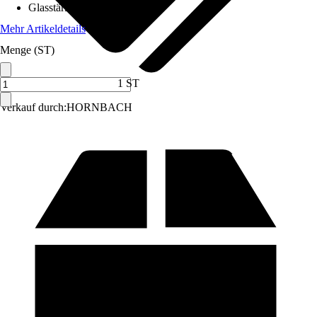
Glasstärke
:
3 mm
Mehr Artikeldetails
Menge (ST)
1 ST
Verkauf durch:
HORNBACH