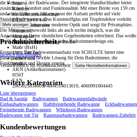
die Reinigung der Badewanne. Der integrierte Handtuchhalter bietet
Serie
zusätzlichen Komfort und Funktionalität. Mit einer Breite von 159 cm
Komfort
und einer Höhe von 140 cm passt der Aufsatz perfekt auf viele
Herstellerartikelnummer
Standardbadewannen. Das Kunststoffglas mit Tropfendekor verleiht
D1317 04 01 140
Deinem Badezimmer eine moderne Optik und sorgt für Privatsphäre.
Mehr anzeigen
Material Scharniere
Die Montage ist sowohl links als auch rechts möglich, was die
Kunststoff
Anpassung an Deine räumlichen Gegebenheiten erleichtert. Das weiße
Montageart
Produktsicherheit
Profil fügt sich harmonisch in jedes Badezimmerdesign ein.
Montage Links, Montage Rechts
Maße (BxH)
Festgezurrt: Der Badewannenaufsatz von SCHULTE bietet eine
159 x 140 cm
Bereich überspringen
platzsparende und flexible Lösung für Dein Badezimmer, die
Farbe Profil
Funktionalität und Design vereint.
Weiß
Verantwortlich für Produktsicherheit:
.
Siehe Herstellerinformationen
AKN (Artikelkurznummer)
H56T
EAN
Weitere Kategorien
2005025834003, 4004514013019, 4060991004445
Liste überspringen
Bad & Sanitär
Badewannen
Badewannenfaltwände
Einbaubadewannen
Halbfreistehende Badewanne
Eckbadewannen
Freistehende Badewannen
Whirlpool-Badewannen
Badewanne mit Tür
Raumsparbadewannen
Badewannen-Zubehör
Kundenbewertungen