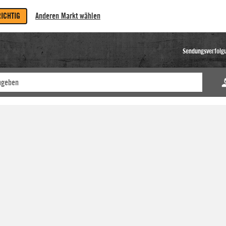
RICHTIG
Anderen Markt wählen
Sendungsverfolg