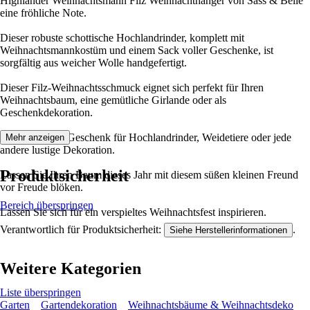
Highlander Weihnachtsmann Filz Weihnachthänger von Sass & Belle
eine fröhliche Note.
Dieser robuste schottische Hochlandrinder, komplett mit
Weihnachtsmannkostüm und einem Sack voller Geschenke, ist
sorgfältig aus weicher Wolle handgefertigt.
Dieser Filz-Weihnachtsschmuck eignet sich perfekt für Ihren
Weihnachtsbaum, eine gemütliche Girlande oder als
Geschenkdekoration.
Er ist ein tolles Geschenk für Hochlandrinder, Weidetiere oder jede
Mehr anzeigen
andere lustige Dekoration.
Produktsicherheit
Lassen Sie Ihren Baum dieses Jahr mit diesem süßen kleinen Freund
vor Freude blöken.
Bereich überspringen
Lassen Sie sich für ein verspieltes Weihnachtsfest inspirieren.
Verantwortlich für Produktsicherheit:
.
Siehe Herstellerinformationen
Weitere Kategorien
Liste überspringen
Garten
Gartendekoration
Weihnachtsbäume & Weihnachtsdeko