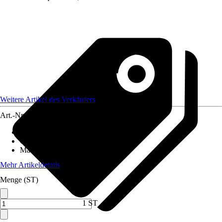
Weitere Artikel des Verkäufers
Art.-Nr.
12590554
Artikeltyp
:
Weihnachtsbaumkugel
Grundfarbe
:
Braun
Material
:
Filz
Mehr Artikeldetails
Menge (ST)
1 ST