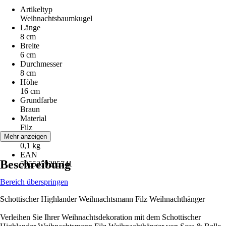
Artikeltyp
Weihnachtsbaumkugel
Länge
8 cm
Breite
6 cm
Durchmesser
8 cm
Höhe
16 cm
Grundfarbe
Braun
Material
Filz
Gewicht
Mehr anzeigen
0,1 kg
EAN
Beschreibung
5055259285741
Bereich überspringen
Schottischer Highlander Weihnachtsmann Filz Weihnachthänger
Verleihen Sie Ihrer Weihnachtsdekoration mit dem Schottischer