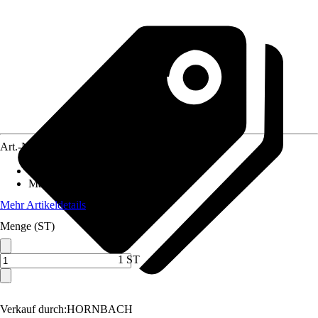
Art.-Nr.
10270415
Artikeltyp
:
Hammer
Material Stiel
:
Holz
Mehr Artikeldetails
Menge (ST)
1 ST
Verkauf durch:
HORNBACH