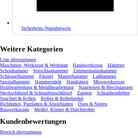
Sicherheits-/Warnhinweis
Weitere Kategorien
Liste überspringen
Maschinen, Werkzeug & Werkstatt
Handwerkzeug
Hämmer
Schonhammer
Vorschlaghammer
Zimmermannshammer
Schlosserhammer
Fäustel
Maurerhammer
Latthammer
Spezialhammer
Hammerstiele
Handsägen
Messwerkzeuge
Holzbearbeitung & Metallbearbeitung
Nageleisen & Brechstangen
Steckschlüssel & Schraubenschlüssel
Zangen
Schraubendreher
Spachtel & Kellen
Reiber & Reibebretter
Richtlatten, Putzlatten & Abziehlatten
Ösen & Nieten
Bauwerkzeuge
Meißel, Körner & Durchtreiber
Kundenbewertungen
Bereich überspringen