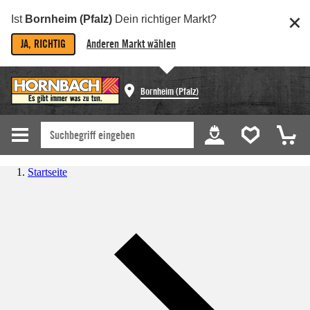
Ist
Bornheim (Pfalz)
Dein richtiger Markt?
JA, RICHTIG
Anderen Markt wählen
Bornheim (Pfalz)
Startseite