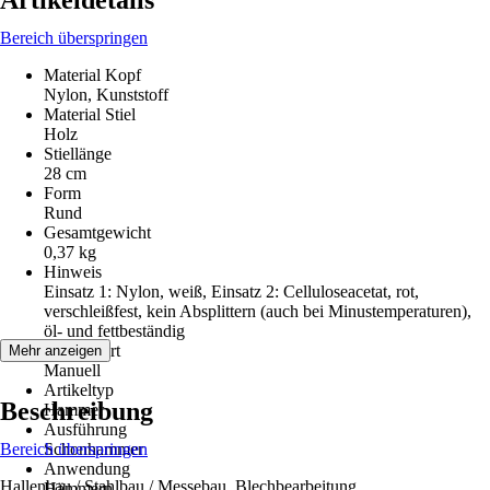
Artikeldetails
Bereich überspringen
Material Kopf
Nylon, Kunststoff
Material Stiel
Holz
Stiellänge
28 cm
Form
Rund
Gesamtgewicht
0,37 kg
Hinweis
Einsatz 1: Nylon, weiß, Einsatz 2: Celluloseacetat, rot,
verschleißfest, kein Absplittern (auch bei Minustemperaturen),
öl- und fettbeständig
Antriebsart
Mehr anzeigen
Manuell
Artikeltyp
Beschreibung
Hammer
Ausführung
Bereich überspringen
Schonhammer
Anwendung
Hallenbau / Stahlbau / Messebau, Blechbearbeitung,
Hämmern