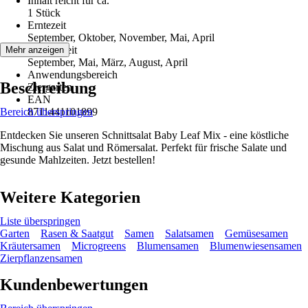
Inhalt reicht für ca.
1 Stück
Erntezeit
September, Oktober, November, Mai, April
Aussaatzeit
Mehr anzeigen
September, Mai, März, August, April
Anwendungsbereich
Beschreibung
Ziergarten
EAN
Bereich überspringen
8711441101899
Entdecken Sie unseren Schnittsalat Baby Leaf Mix - eine köstliche
Mischung aus Salat und Römersalat. Perfekt für frische Salate und
gesunde Mahlzeiten. Jetzt bestellen!
Weitere Kategorien
Liste überspringen
Garten
Rasen & Saatgut
Samen
Salatsamen
Gemüsesamen
Kräutersamen
Microgreens
Blumensamen
Blumenwiesensamen
Zierpflanzensamen
Kundenbewertungen