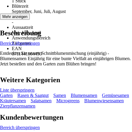
1 Stück
Blütezeit
September, Juni, Juli, August
Erntezeit
Mehr anzeigen
-
Aussaatzeit
Beschreibung
Mai, Juni, April
Anwendungsbereich
Bereich überspringen
Ziergarten
EAN
Entdecken Sie unsere Schnittblumenmischung (einjährig) -
8711441164450
Blumensamen Einjährig für eine bunte Vielfalt an einjährigen Blumen.
Jetzt bestellen und den Garten zum Blühen bringen!
Weitere Kategorien
Liste überspringen
Garten
Rasen & Saatgut
Samen
Blumensamen
Gemüsesamen
Kräutersamen
Salatsamen
Microgreens
Blumenwiesensamen
Zierpflanzensamen
Kundenbewertungen
Bereich überspringen