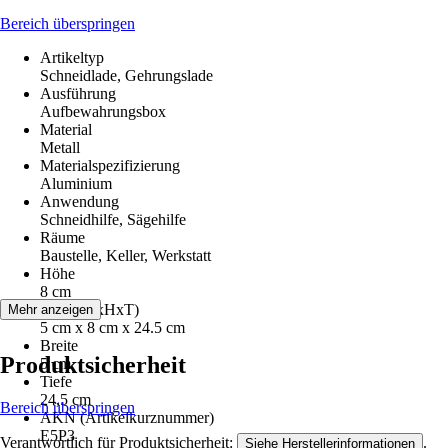
Bereich überspringen
Artikeltyp
Schneidlade, Gehrungslade
Ausführung
Aufbewahrungsbox
Material
Metall
Materialspezifizierung
Aluminium
Anwendung
Schneidhilfe, Sägehilfe
Räume
Baustelle, Keller, Werkstatt
Höhe
8 cm
Maße (BxHxT)
Mehr anzeigen
5 cm x 8 cm x 24.5 cm
Breite
Produktsicherheit
5 cm
Tiefe
24,5 cm
Bereich überspringen
AKN (Artikelkurznummer)
E5P3
Verantwortlich für Produktsicherheit:
.
Siehe Herstellerinformationen