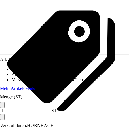
Art.-Nr.
5017534
Artikeltyp
:
Schneidlade, Gehrungslade
Ausführung
:
Aufbewahrungsbox
Maße (BxHxT)
:
5 cm x 8 cm x 24.5 cm
Mehr Artikeldetails
Menge (ST)
1 ST
Verkauf durch:
HORNBACH