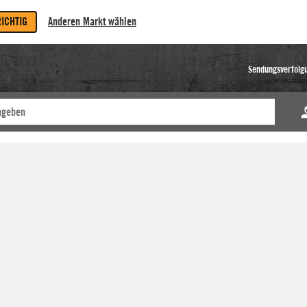
RICHTIG
Anderen Markt wählen
Sendungsverfolg