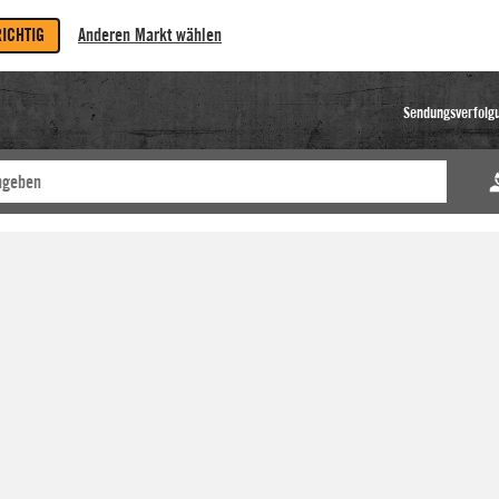
RICHTIG
Anderen Markt wählen
Sendungsverfolg