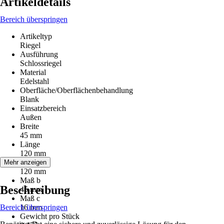
Artikeldetails
Bereich überspringen
Artikeltyp
Riegel
Ausführung
Schlossriegel
Material
Edelstahl
Oberfläche/Oberflächenbehandlung
Blank
Einsatzbereich
Außen
Breite
45 mm
Länge
120 mm
Maß a
Mehr anzeigen
120 mm
Maß b
Beschreibung
45 mm
Maß c
Bereich überspringen
16 mm
Gewicht pro Stück