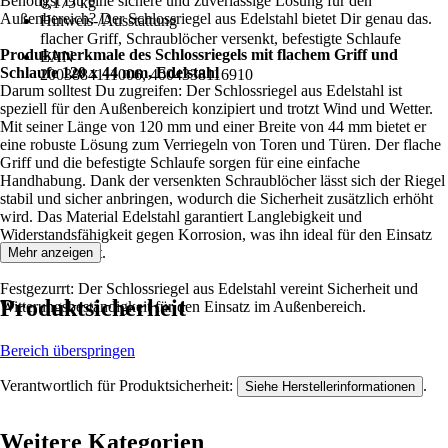
Benötigst Du eine sichere und zuverlässige Lösung für den
0,175 kg
Außenbereich? Der Schlossriegel aus Edelstahl bietet Dir genau das.
Hinweis-/Ausstattung
flacher Griff, Schraublöcher versenkt, befestigte Schlaufe
Produktmerkmale des Schlossriegels mit flachem Griff und
EAN
Schlaufe 120 x 44 mm, Edelstahl
2003884111006, 4004338116910
Darum solltest Du zugreifen: Der Schlossriegel aus Edelstahl ist
speziell für den Außenbereich konzipiert und trotzt Wind und Wetter.
Mit seiner Länge von 120 mm und einer Breite von 44 mm bietet er
eine robuste Lösung zum Verriegeln von Toren und Türen. Der flache
Griff und die befestigte Schlaufe sorgen für eine einfache
Handhabung. Dank der versenkten Schraublöcher lässt sich der Riegel
stabil und sicher anbringen, wodurch die Sicherheit zusätzlich erhöht
wird. Das Material Edelstahl garantiert Langlebigkeit und
Widerstandsfähigkeit gegen Korrosion, was ihn ideal für den Einsatz
im Freien macht.
Mehr anzeigen
Festgezurrt: Der Schlossriegel aus Edelstahl vereint Sicherheit und
Produktsicherheit
Witterungsbeständigkeit für den Einsatz im Außenbereich.
Bereich überspringen
Verantwortlich für Produktsicherheit:
.
Siehe Herstellerinformationen
Weitere Kategorien