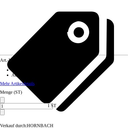
Art.-Nr.
3884111
Artikeltyp
:
Riegel
Ausführung
:
Schlossriegel
Mehr Artikeldetails
Menge (ST)
1 ST
Verkauf durch:
HORNBACH