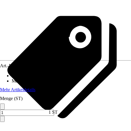
Art.-Nr.
5719218
Artikeltyp
:
Hammer
Material Stiel
:
Kunststoff
Mehr Artikeldetails
Menge (ST)
1 ST