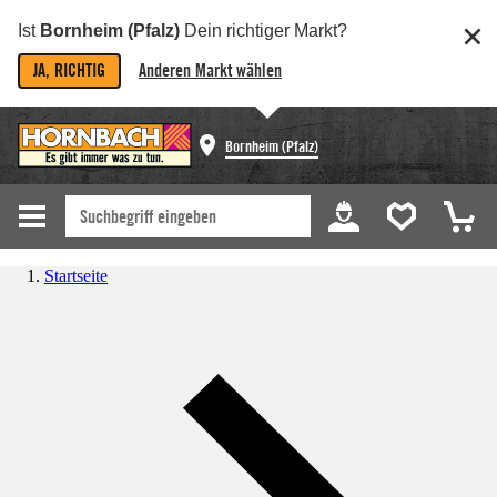
Ist
Bornheim (Pfalz)
Dein richtiger Markt?
JA, RICHTIG
Anderen Markt wählen
Bornheim (Pfalz)
Startseite