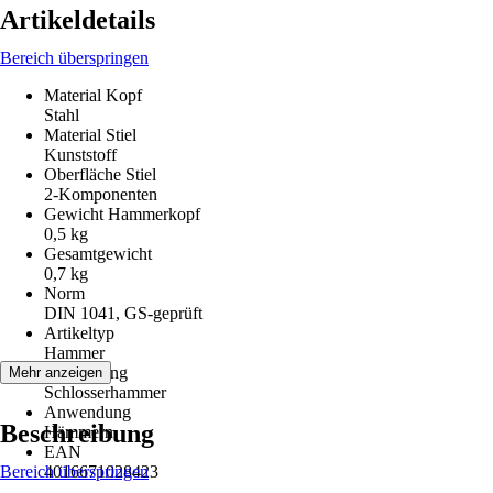
Artikeldetails
Bereich überspringen
Material Kopf
Stahl
Material Stiel
Kunststoff
Oberfläche Stiel
2-Komponenten
Gewicht Hammerkopf
0,5 kg
Gesamtgewicht
0,7 kg
Norm
DIN 1041, GS-geprüft
Artikeltyp
Hammer
Ausführung
Mehr anzeigen
Schlosserhammer
Anwendung
Beschreibung
Hämmern
EAN
Bereich überspringen
4016671028423