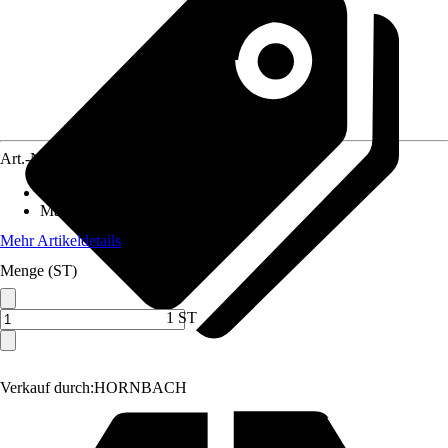
Art.-Nr.
10509574
Anschluss
:
19 mm (3/4 Zoll)
Material
:
Kunststoff
Mehr Artikeldetails
Menge (ST)
1 ST
Verkauf durch:
HORNBACH