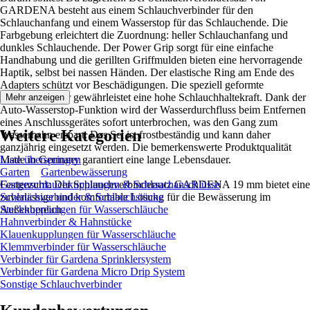
GARDENA besteht aus einem Schlauchverbinder für den
Schlauchanfang und einem Wasserstop für das Schlauchende. Die
Farbgebung erleichtert die Zuordnung: heller Schlauchanfang und
dunkles Schlauchende. Der Power Grip sorgt für eine einfache
Handhabung und die gerillten Griffmulden bieten eine hervorragende
Haptik, selbst bei nassen Händen. Der elastische Ring am Ende des
Adapters schützt vor Beschädigungen. Die speziell geformte
Überwurfmutter gewährleistet eine hohe Schlauchhaltekraft. Dank der
Mehr anzeigen
Auto-Wasserstop-Funktion wird der Wasserdurchfluss beim Entfernen
eines Anschlussgerätes sofort unterbrochen, was den Gang zum
Weitere Kategorien
Wasserhahn erspart. Das Set ist frostbeständig und kann daher
ganzjährig eingesetzt werden. Die bemerkenswerte Produktqualität
Made in Germany garantiert eine lange Lebensdauer.
Liste überspringen
Garten
Gartenbewässerung
Festgezurrt: Der Schlauchverbindersatz GARDENA 19 mm bietet eine
Gartenschlauchkupplungen & Schlauchanschlüsse
zuverlässige und komfortable Lösung für die Bewässerung im
Schlauchverbinder & Schlauchstücke
Außenbereich.
Steckkupplungen für Wasserschläuche
Hahnverbinder & Hahnstücke
Klauenkupplungen für Wasserschläuche
Klemmverbinder für Wasserschläuche
Verbinder für Gardena Sprinklersystem
Verbinder für Gardena Micro Drip System
Sonstige Schlauchverbinder