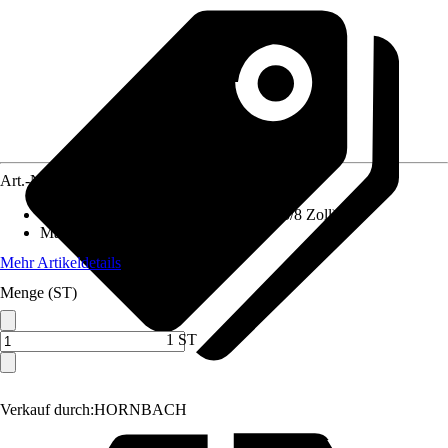
Art.-Nr.
10509562
Anschluss
:
13 mm (1/2 Zoll), 15 mm (5/8 Zoll)
Material
:
Kunststoff
Mehr Artikeldetails
Menge (ST)
1 ST
Verkauf durch:
HORNBACH