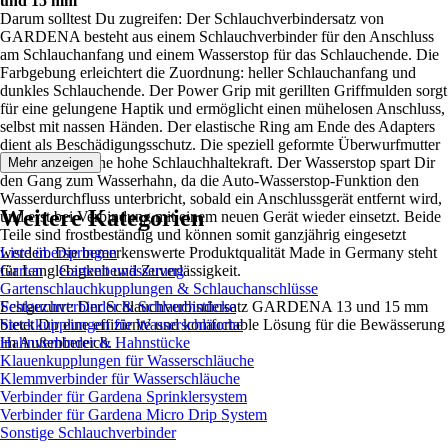
und 15 mm
Darum solltest Du zugreifen: Der Schlauchverbindersatz von
GARDENA besteht aus einem Schlauchverbinder für den Anschluss
am Schlauchanfang und einem Wasserstop für das Schlauchende. Die
Farbgebung erleichtert die Zuordnung: heller Schlauchanfang und
dunkles Schlauchende. Der Power Grip mit gerillten Griffmulden sorgt
für eine gelungene Haptik und ermöglicht einen mühelosen Anschluss,
selbst mit nassen Händen. Der elastische Ring am Ende des Adapters
dient als Beschädigungsschutz. Die speziell geformte Überwurfmutter
gewährleistet eine hohe Schlauchhaltekraft. Der Wasserstop spart Dir
Mehr anzeigen
den Gang zum Wasserhahn, da die Auto-Wasserstop-Funktion den
Wasserdurchfluss unterbricht, sobald ein Anschlussgerät entfernt wird,
Weitere Kategorien
und erst bei Verbindung mit einem neuen Gerät wieder einsetzt. Beide
Teile sind frostbeständig und können somit ganzjährig eingesetzt
werden. Die bemerkenswerte Produktqualität Made in Germany steht
Liste überspringen
für Langlebigkeit und Zuverlässigkeit.
Garten
Gartenbewässerung
Gartenschlauchkupplungen & Schlauchanschlüsse
Festgezurrt: Der Schlauchverbindersatz GARDENA 13 und 15 mm
Schlauchverbinder & Schlauchstücke
bietet Dir eine effiziente und komfortable Lösung für die Bewässerung
Steckkupplungen für Wasserschläuche
im Außenbereich.
Hahnverbinder & Hahnstücke
Klauenkupplungen für Wasserschläuche
Klemmverbinder für Wasserschläuche
Verbinder für Gardena Sprinklersystem
Verbinder für Gardena Micro Drip System
Sonstige Schlauchverbinder