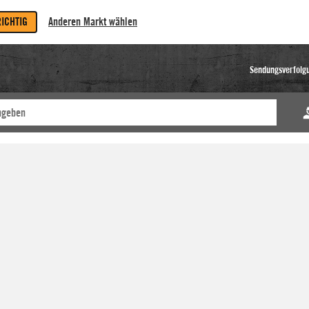
RICHTIG
Anderen Markt wählen
Sendungsverfolg