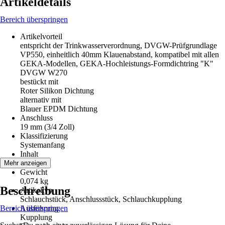
Artikeldetails
Bereich überspringen
Artikelvorteil
entspricht der Trinkwasserverordnung, DVGW-Prüfgrundlage
VP550, einheitlich 40mm Klauenabstand, kompatibel mit allen
GEKA-Modellen, GEKA-Hochleistungs-Formdichtring "K"
DVGW W270
bestückt mit
Roter Silikon Dichtung
alternativ mit
Blauer EPDM Dichtung
Anschluss
19 mm (3/4 Zoll)
Klassifizierung
Systemanfang
Inhalt
1 Stück
Mehr anzeigen
Gewicht
0,074 kg
Beschreibung
Artikeltyp
Schlauchstück, Anschlussstück, Schlauchkupplung
Bereich überspringen
Ausführung
Kupplung