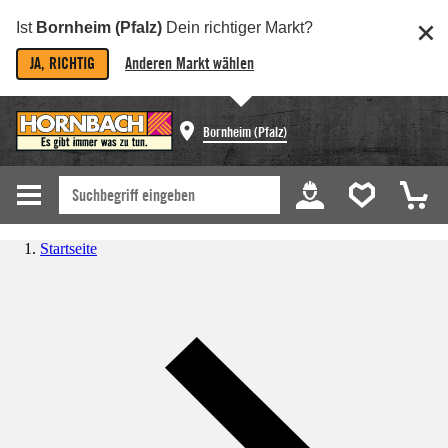
Ist
Bornheim (Pfalz)
Dein richtiger Markt?
JA, RICHTIG
Anderen Markt wählen
Bornheim (Pfalz)
Startseite