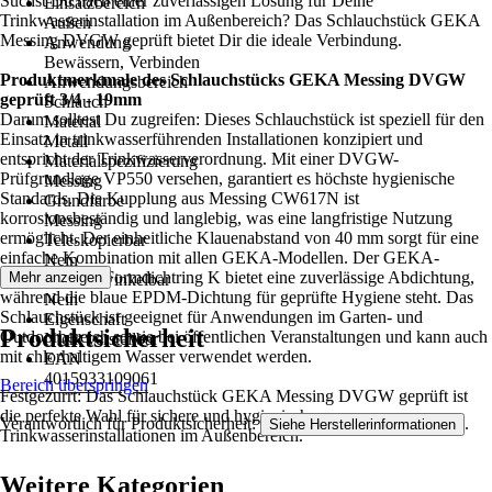
Suchst Du nach einer zuverlässigen Lösung für Deine
Einsatzbereich
Trinkwasserinstallation im Außenbereich? Das Schlauchstück GEKA
Außen
Messing DVGW geprüft bietet Dir die ideale Verbindung.
Anwendung
Bewässern, Verbinden
Produktmerkmale des Schlauchstücks GEKA Messing DVGW
Anwendungsbereich
geprüft 3/4 - 19mm
Schlauch
Darum solltest Du zugreifen: Dieses Schlauchstück ist speziell für den
Material
Einsatz in trinkwasserführenden Installationen konzipiert und
Metall
entspricht der Trinkwasserverordnung. Mit einer DVGW-
Materialspezifizierung
Prüfgrundlage VP550 versehen, garantiert es höchste hygienische
Messing
Standards. Die Kupplung aus Messing CW617N ist
Grundfarbe
korrosionsbeständig und langlebig, was eine langfristige Nutzung
Messing
ermöglicht. Der einheitliche Klauenabstand von 40 mm sorgt für eine
Teleskopierbar
einfache Kombination mit allen GEKA-Modellen. Der GEKA-
Nein
Hochleistungs-Formdichtring K bietet eine zuverlässige Abdichtung,
Mehr anzeigen
Kopf abwinkelbar
während die blaue EPDM-Dichtung für geprüfte Hygiene steht. Das
Nein
Schlauchstück ist geeignet für Anwendungen im Garten- und
Eigenschaft
Produktsicherheit
Outdoorbereich sowie bei öffentlichen Veranstaltungen und kann auch
Nicht verstellbar
mit chlorhaltigem Wasser verwendet werden.
EAN
4015933109061
Bereich überspringen
Festgezurrt: Das Schlauchstück GEKA Messing DVGW geprüft ist
die perfekte Wahl für sichere und hygienische
Verantwortlich für Produktsicherheit:
.
Siehe Herstellerinformationen
Trinkwasserinstallationen im Außenbereich.
Weitere Kategorien