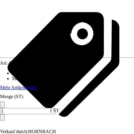
Art.-Nr.
10175975
Anschluss
:
19 mm (3/4 Zoll)
Material
:
Metall
Mehr Artikeldetails
Menge (ST)
1 ST
Verkauf durch:
HORNBACH