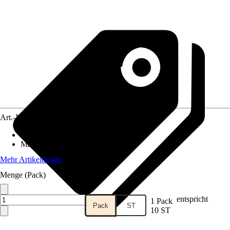
Art.-Nr.
10319791
Anschluss
:
25 mm (1Zoll)
Material
:
Metall
Mehr Artikeldetails
Menge (Pack)
entspricht
1 Pack
Pack
ST
10 ST