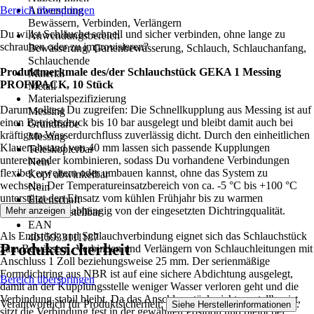
Bereich überspringen
Anwendung
Bewässern, Verbinden, Verlängern
Du willst Schläuche schnell und sicher verbinden, ohne lange zu
Anwendungsbereich
schrauben oder zu improvisieren?
Bewässerung, Gartenbewässerung, Schlauch, Schlauchanfang,
Schlauchende
Produktmerkmale des/der Schlauchstück GEKA 1 Messing
Material
PROFIPACK, 10 Stück
Metall
Materialspezifizierung
Darum solltest Du zugreifen: Die Schnellkupplung aus Messing ist auf
Messing
einen Betriebsdruck bis 10 bar ausgelegt und bleibt damit auch bei
Grundfarbe
kräftigem Wasserdurchfluss zuverlässig dicht. Durch den einheitlichen
Messing
Klauenabstand von 40 mm lassen sich passende Kupplungen
Teleskopierbar
untereinander kombinieren, sodass Du vorhandene Verbindungen
Nein
flexibel erweitern oder umbauen kannst, ohne das System zu
Kopf abwinkelbar
wechseln. Der Temperatureinsatzbereich von ca. -5 °C bis +100 °C
Nein
unterstützt den Einsatz vom kühlen Frühjahr bis zu warmen
Eigenschaft
Anwendungen, abhängig von der eingesetzten Dichtringqualität.
Mehr anzeigen
Nicht verstellbar
EAN
Als Endstück und Schlauchverbindung eignet sich das Schlauchstück
4015933111187
Produktsicherheit
zum Bewässern, Verbinden und Verlängern von Schlauchleitungen mit
Anschluss 1 Zoll beziehungsweise 25 mm. Der serienmäßige
Formdichtring aus NBR ist auf eine sichere Abdichtung ausgelegt,
Bereich überspringen
damit an der Kupplungsstelle weniger Wasser verloren geht und die
Verbindung stabil bleibt. Da das Anschlussstück nicht verstellbar ist,
Verantwortlich für Produktsicherheit:
.
Siehe Herstellerinformationen
sitzt die Verbindung fest in der gewählten Position und bleibt bei