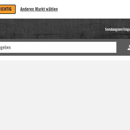
RICHTIG
Anderen Markt wählen
Sendungsverfolg