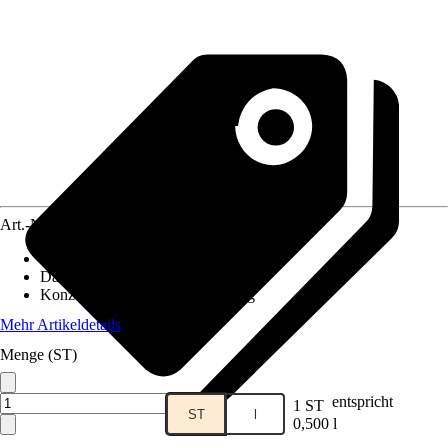
Art.-Nr.
5013811
Inhalt
:
0,5 l
Darreichungsform
:
Flüssig
Konzentration
:
Anwendungsfertig
Mehr Artikeldetails
Menge (ST)
entspricht
1 ST
ST
l
0,500 l