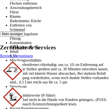
Flecken entfernen
Anwendungsbereich
Fliese
Räume
Badezimmer, Küche
Entfernen von
Schimmel
Darreichungsform
Mehr anzeigen
Flüssig
Konzentration
Zertifikate & Services
Anwendungsfertig
Inhalt
Bereich überspringen
0,5 l
Mischungsverhältnis
Schimmelentferner-chlorhaltig- aus ca. 10 cm Entfernung auf
betroffene Stellen sprühen und ca. 30 Minuten einwirken lassen,
Danach mit viel klarem Wasser abwaschen, Bei starkem Befall
den Vorgang wiederholen, wenn noch dunkle Stellen vorhanden
sind., 0,5 Liter reicht aus für ca. 5 qm
Signalwort
Gefahr
Sicherheitshinweise (P-Sätze)
(P102) Darf nicht in die Hände von Kindern gelangen., (P103)
Vor Gebrauch Kennzeichnungsetikett lesen.
Biozid-Registriernummer