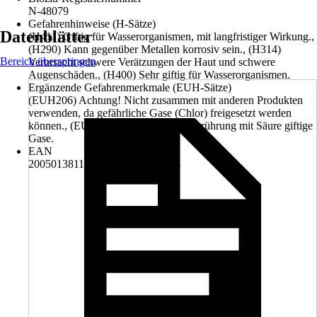
N-48079
Gefahrenhinweise (H-Sätze)
Datenblätter
(H411) Giftig für Wasserorganismen, mit langfristiger Wirkung.,
(H290) Kann gegenüber Metallen korrosiv sein., (H314)
Bereich überspringen
Verursacht schwere Verätzungen der Haut und schwere
Augenschäden., (H400) Sehr giftig für Wasserorganismen.
Ergänzende Gefahrenmerkmale (EUH-Sätze)
(EUH206) Achtung! Nicht zusammen mit anderen Produkten
verwenden, da gefährliche Gase (Chlor) freigesetzt werden
können., (EUH031) Entwickelt bei Berührung mit Säure giftige
Gase.
EAN
2005013811009, 4018047001306