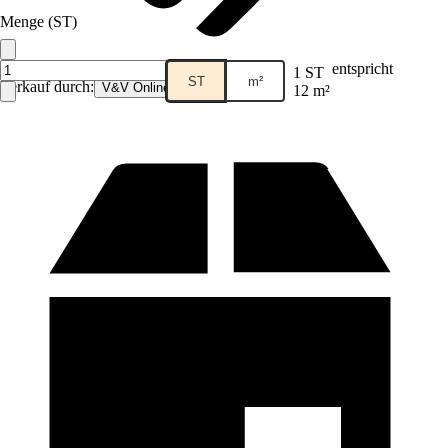
Menge (ST)
entspricht
1 ST
ST
m²
Verkauf durch:
V&V Online GmbH
12 m²