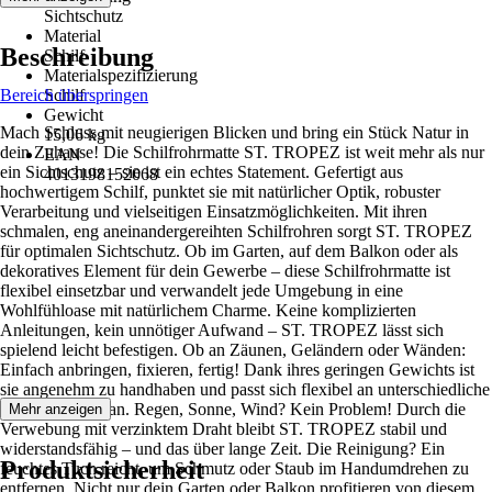
Sichtschutz
Material
Beschreibung
Schilf
Materialspezifizierung
Bereich überspringen
Schilf
Gewicht
Mach Schluss mit neugierigen Blicken und bring ein Stück Natur in
15,06 kg
dein Zuhause! Die Schilfrohrmatte ST. TROPEZ ist weit mehr als nur
EAN
ein Sichtschutz – sie ist ein echtes Statement. Gefertigt aus
4013198152068
hochwertigem Schilf, punktet sie mit natürlicher Optik, robuster
Verarbeitung und vielseitigen Einsatzmöglichkeiten. Mit ihren
schmalen, eng aneinandergereihten Schilfrohren sorgt ST. TROPEZ
für optimalen Sichtschutz. Ob im Garten, auf dem Balkon oder als
dekoratives Element für dein Gewerbe – diese Schilfrohrmatte ist
flexibel einsetzbar und verwandelt jede Umgebung in eine
Wohlfühloase mit natürlichem Charme. Keine komplizierten
Anleitungen, kein unnötiger Aufwand – ST. TROPEZ lässt sich
spielend leicht befestigen. Ob an Zäunen, Geländern oder Wänden:
Einfach anbringen, fixieren, fertig! Dank ihres geringen Gewichts ist
sie angenehm zu handhaben und passt sich flexibel an unterschiedliche
Gegebenheiten an. Regen, Sonne, Wind? Kein Problem! Durch die
Mehr anzeigen
Verwebung mit verzinktem Draht bleibt ST. TROPEZ stabil und
widerstandsfähig – und das über lange Zeit. Die Reinigung? Ein
Produktsicherheit
feuchtes Tuch reicht, um Schmutz oder Staub im Handumdrehen zu
entfernen. Nicht nur dein Garten oder Balkon profitieren von diesem