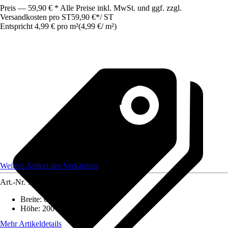
Preis — 59,90 € * Alle Preise inkl. MwSt. und ggf. zzgl.
Versandkosten pro ST
59,90 €
*
/
ST
Entspricht 4,99 € pro m²
(
4,99 €
/
m²
)
Weitere Artikel des Verkäufers
Art.-Nr.
12470136
Breite
:
600 cm
Höhe
:
200 cm
Mehr Artikeldetails