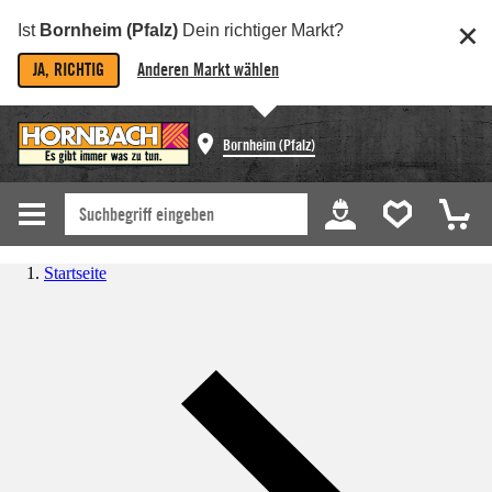
Ist
Bornheim (Pfalz)
Dein richtiger Markt?
JA, RICHTIG
Anderen Markt wählen
Bornheim (Pfalz)
Startseite