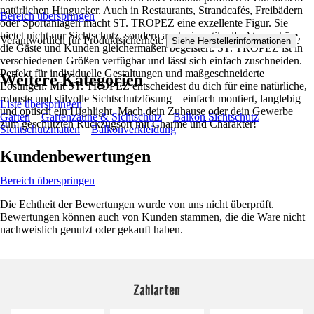
natürlichen Hingucker. Auch in Restaurants, Strandcafés, Freibädern
Bereich überspringen
oder Sportanlagen macht ST. TROPEZ eine exzellente Figur. Sie
bietet nicht nur Sichtschutz, sondern auch eine stilvolle Atmosphäre,
Verantwortlich für Produktsicherheit:
.
Siehe Herstellerinformationen
die Gäste und Kunden gleichermaßen begeistert. ST. TROPEZ ist in
verschiedenen Größen verfügbar und lässt sich einfach zuschneiden.
Perfekt für individuelle Gestaltungen und maßgeschneiderte
Weitere Kategorien
Lösungen. Mit ST. TROPEZ entscheidest du dich für eine natürliche,
robuste und stilvolle Sichtschutzlösung – einfach montiert, langlebig
Liste überspringen
und optisch ein Highlight. Mach dein Zuhause oder dein Gewerbe
Garten
Gartenzäune & Sichtschutz
Balkon Sichtschutz
zum geschützten Rückzugsort mit Charme und Charakter!
Sichtschutzmatten
Balkonverkleidung
Kundenbewertungen
Bereich überspringen
Die Echtheit der Bewertungen wurde von uns nicht überprüft.
Bewertungen können auch von Kunden stammen, die die Ware nicht
nachweislich genutzt oder gekauft haben.
Zahlarten