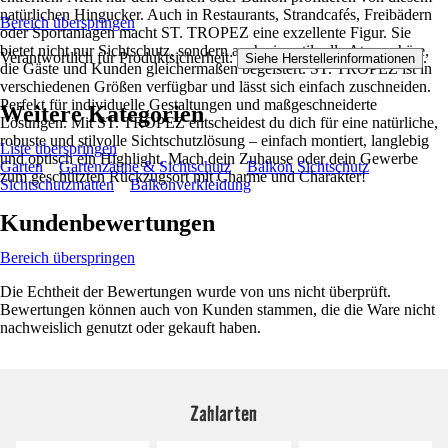
natürlichen Hingucker. Auch in Restaurants, Strandcafés, Freibädern
Bereich überspringen
oder Sportanlagen macht ST. TROPEZ eine exzellente Figur. Sie
bietet nicht nur Sichtschutz, sondern auch eine stilvolle Atmosphäre,
Verantwortlich für Produktsicherheit:
.
Siehe Herstellerinformationen
die Gäste und Kunden gleichermaßen begeistert. ST. TROPEZ ist in
verschiedenen Größen verfügbar und lässt sich einfach zuschneiden.
Perfekt für individuelle Gestaltungen und maßgeschneiderte
Weitere Kategorien
Lösungen. Mit ST. TROPEZ entscheidest du dich für eine natürliche,
robuste und stilvolle Sichtschutzlösung – einfach montiert, langlebig
Liste überspringen
und optisch ein Highlight. Mach dein Zuhause oder dein Gewerbe
Garten
Gartenzäune & Sichtschutz
Balkon Sichtschutz
zum geschützten Rückzugsort mit Charme und Charakter!
Sichtschutzmatten
Balkonverkleidung
Kundenbewertungen
Bereich überspringen
Die Echtheit der Bewertungen wurde von uns nicht überprüft.
Bewertungen können auch von Kunden stammen, die die Ware nicht
nachweislich genutzt oder gekauft haben.
Zahlarten