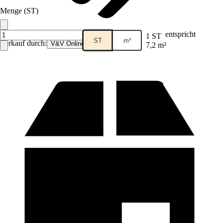
Menge (ST)
entspricht
1 ST
ST
m²
Verkauf durch:
V&V Online GmbH
7,2 m²