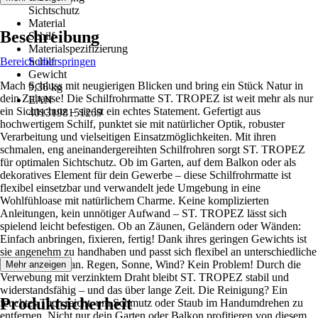
Sichtschutz
Material
Beschreibung
Schilf
Materialspezifizierung
Bereich überspringen
Schilf
Gewicht
Mach Schluss mit neugierigen Blicken und bring ein Stück Natur in
9,36 kg
dein Zuhause! Die Schilfrohrmatte ST. TROPEZ ist weit mehr als nur
EAN
ein Sichtschutz – sie ist ein echtes Statement. Gefertigt aus
4013198151269
hochwertigem Schilf, punktet sie mit natürlicher Optik, robuster
Verarbeitung und vielseitigen Einsatzmöglichkeiten. Mit ihren
schmalen, eng aneinandergereihten Schilfrohren sorgt ST. TROPEZ
für optimalen Sichtschutz. Ob im Garten, auf dem Balkon oder als
dekoratives Element für dein Gewerbe – diese Schilfrohrmatte ist
flexibel einsetzbar und verwandelt jede Umgebung in eine
Wohlfühloase mit natürlichem Charme. Keine komplizierten
Anleitungen, kein unnötiger Aufwand – ST. TROPEZ lässt sich
spielend leicht befestigen. Ob an Zäunen, Geländern oder Wänden:
Einfach anbringen, fixieren, fertig! Dank ihres geringen Gewichts ist
sie angenehm zu handhaben und passt sich flexibel an unterschiedliche
Gegebenheiten an. Regen, Sonne, Wind? Kein Problem! Durch die
Mehr anzeigen
Verwebung mit verzinktem Draht bleibt ST. TROPEZ stabil und
widerstandsfähig – und das über lange Zeit. Die Reinigung? Ein
Produktsicherheit
feuchtes Tuch reicht, um Schmutz oder Staub im Handumdrehen zu
entfernen. Nicht nur dein Garten oder Balkon profitieren von diesem