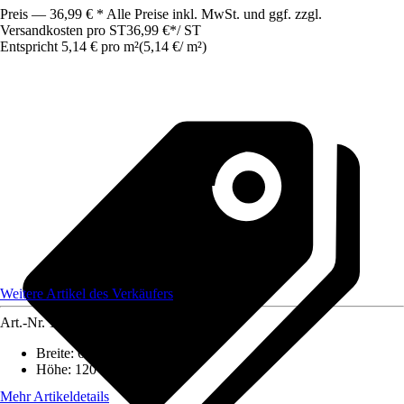
Preis — 36,99 € * Alle Preise inkl. MwSt. und ggf. zzgl.
Versandkosten pro ST
36,99 €
*
/
ST
Entspricht 5,14 € pro m²
(
5,14 €
/
m²
)
Weitere Artikel des Verkäufers
Art.-Nr.
12470139
Breite
:
600 cm
Höhe
:
120 cm
Mehr Artikeldetails