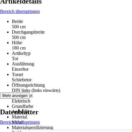
Artikeldetails
Bereich überspringen
Breite
500 cm
Durchgangsbreite
500 cm
Höhe
180 cm
Artikeltyp
Tor
Ausführung
Einzeltor
Torart
Schiebetor
Öffnungsrichtung
DIN links (links einwärts)
Antriebsart
Mehr anzeigen
Elektrisch
Grundfarbe
Datenblätter
Anthrazit
Material
Bereich überspringen
Metall
Materialspezifizierung