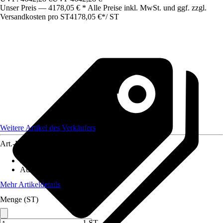
Unser Preis — 4178,05 € * Alle Preise inkl. MwSt. und ggf. zzgl.
Versandkosten pro ST
4178,05 €
*
/
ST
Weitere Artikel des Verkäufers
Art.-Nr.
12582952
Material
:
Metall
Ausführung
:
Einzeltor
Mehr Artikeldetails
Menge (ST)
1 ST