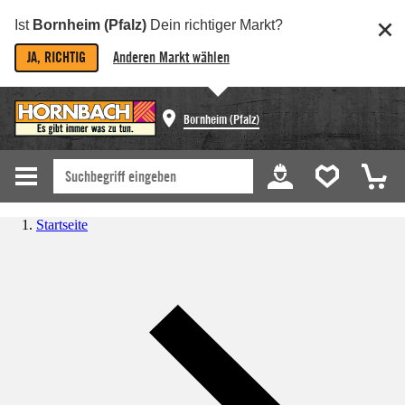
Ist
Bornheim (Pfalz)
Dein richtiger Markt?
JA, RICHTIG
Anderen Markt wählen
Bornheim (Pfalz)
Startseite