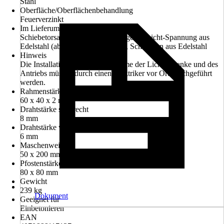
Stahl
Oberfläche/Oberflächenbehandlung
Feuerverzinkt
Im Lieferumfang enthalten
Schiebetorsatz mit Laufrollen, Gegengewicht-Spannung aus
Edelstahl (ab 5000 mm Torbreite), Schrauben aus Edelstahl
Hinweis
Die Installation und Inbetriebnahme der Lichtschranke und des
Antriebs müssen durch einen Elektriker vor Ort durchgeführt
werden.
Rahmenstärke
60 x 40 x 2 mm
Drahtstärke senkrecht
8 mm
Drahtstärke waagerecht
6 mm
Maschenweite
50 x 200 mm
Pfostenstärke
80 x 80 mm
Gewicht
239 kg
Dokument
Geeignet für
Einbetonieren
EAN