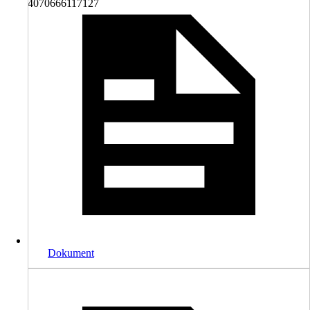
4070666117127
Dokument