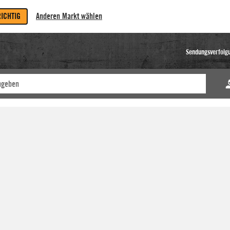
RICHTIG
Anderen Markt wählen
Sendungsverfolg