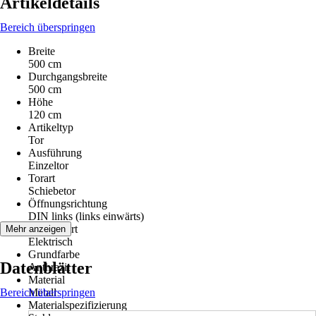
Artikeldetails
Bereich überspringen
Breite
500 cm
Durchgangsbreite
500 cm
Höhe
120 cm
Artikeltyp
Tor
Ausführung
Einzeltor
Torart
Schiebetor
Öffnungsrichtung
DIN links (links einwärts)
Antriebsart
Mehr anzeigen
Elektrisch
Grundfarbe
Datenblätter
Anthrazit
Material
Bereich überspringen
Metall
Materialspezifizierung