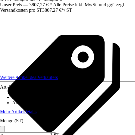
Unser Preis — 3807,27 € * Alle Preise inkl. MwSt. und ggf. zzgl.
Versandkosten pro ST
3807,27 €
*
/
ST
Weitere Artikel des Verkäufers
Art.-Nr.
12582942
Material
:
Metall
Ausführung
:
Einzeltor
Mehr Artikeldetails
Menge (ST)
1 ST