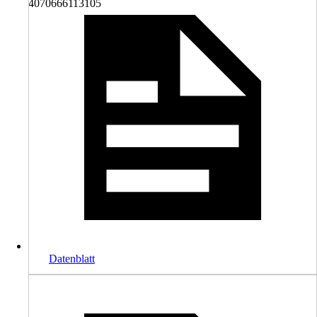
4070666113105
Datenblatt