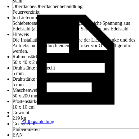
Stahl
Oberfläche/Oberflächenbehandlung
Feuerverzinkt
Im Lieferumfang enthalten
Schiebetorsatz mit Laufrollen, Gegengewicht-Spannung aus
Edelstahl (ab 5000 mm Torbreite), Schrauben aus Edelstahl
Hinweis
Die Installation und Inbetriebnahme der Lichtschranke und des
Antriebs müssen durch einen Elektriker vor Ort durchgeführt
werden.
Rahmenstärke
60 x 40 x 2 mm
Drahtstärke senkrecht
6 mm
Drahtstärke waagerecht
5 mm
Maschenweite
50 x 200 mm
Pfostenstärke
10 x 10 cm
Gewicht
219 kg
Aufbauanleitung
Geeignet für
Einbetonieren
EAN