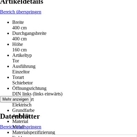
Artikeldetails
Bereich überspringen
Breite
400 cm
Durchgangsbreite
400 cm
Höhe
160 cm
Artikeltyp
Tor
Ausführung
Einzeltor
Torart
Schiebetor
Öffnungsrichtung
DIN links (links einwärts)
Antriebsart
Mehr anzeigen
Elektrisch
Grundfarbe
Datenblätter
Anthrazit
Material
Bereich überspringen
Metall
Materialspezifizierung