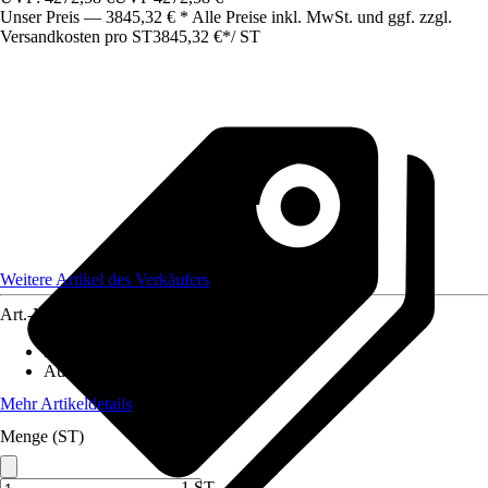
Unser Preis — 3845,32 € * Alle Preise inkl. MwSt. und ggf. zzgl.
Versandkosten pro ST
3845,32 €
*
/
ST
Weitere Artikel des Verkäufers
Art.-Nr.
12582922
Material
:
Metall
Ausführung
:
Einzeltor
Mehr Artikeldetails
Menge (ST)
1 ST