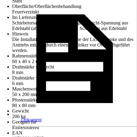
Stahl
Oberfläche/Oberflächenbehandlung
Feuerverzinkt
Im Lieferumfang enthalten
Schiebetorsatz mit Laufrollen, Gegengewicht-Spannung aus
Edelstahl (ab 5000 mm Torbreite), Schrauben aus Edelstahl
Hinweis
Die Installation und Inbetriebnahme der Lichtschranke und des
Antriebs müssen durch einen Elektriker vor Ort durchgeführt
werden.
Rahmenstärke
60 x 40 x 2 mm
Drahtstärke senkrecht
8 mm
Drahtstärke waagerecht
6 mm
Maschenweite
50 x 200 mm
Pfostenstärke
80 x 80 mm
Gewicht
206 kg
Dokument
Geeignet für
Einbetonieren
EAN