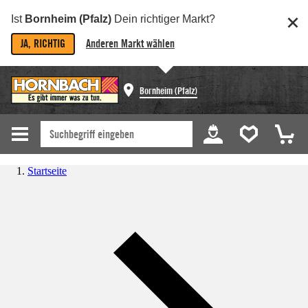
Ist
Bornheim (Pfalz)
Dein richtiger Markt?
JA, RICHTIG
Anderen Markt wählen
Bornheim (Pfalz)
Startseite