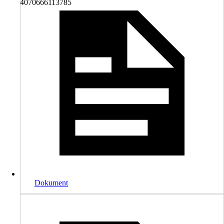
4070666113785
Dokument