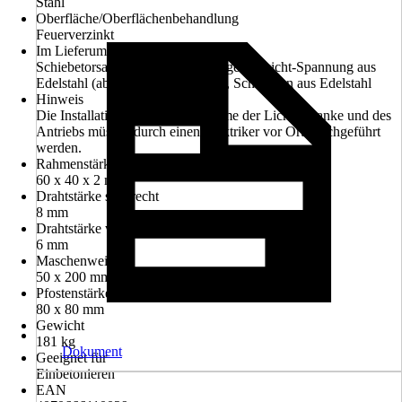
Stahl
Oberfläche/Oberflächenbehandlung
Feuerverzinkt
Im Lieferumfang enthalten
Schiebetorsatz mit Laufrollen, Gegengewicht-Spannung aus
Edelstahl (ab 5000 mm Torbreite), Schrauben aus Edelstahl
Hinweis
Die Installation und Inbetriebnahme der Lichtschranke und des
Antriebs müssen durch einen Elektriker vor Ort durchgeführt
werden.
Rahmenstärke
60 x 40 x 2 mm
Drahtstärke senkrecht
8 mm
Drahtstärke waagerecht
6 mm
Maschenweite
50 x 200 mm
Pfostenstärke
80 x 80 mm
Gewicht
181 kg
Dokument
Geeignet für
Einbetonieren
EAN