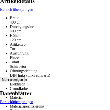
Artikeldetails
Bereich überspringen
Breite
400 cm
Durchgangsbreite
400 cm
Höhe
120 cm
Artikeltyp
Tor
Ausführung
Einzeltor
Torart
Schiebetor
Öffnungsrichtung
DIN links (links einwärts)
Antriebsart
Mehr anzeigen
Elektrisch
Grundfarbe
Datenblätter
Anthrazit
Material
Bereich überspringen
Metall
Materialspezifizierung