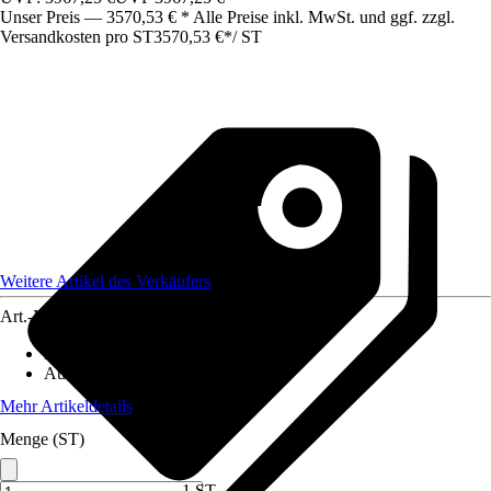
Unser Preis — 3570,53 € * Alle Preise inkl. MwSt. und ggf. zzgl.
Versandkosten pro ST
3570,53 €
*
/
ST
Weitere Artikel des Verkäufers
Art.-Nr.
12582937
Material
:
Metall
Ausführung
:
Einzeltor
Mehr Artikeldetails
Menge (ST)
1 ST