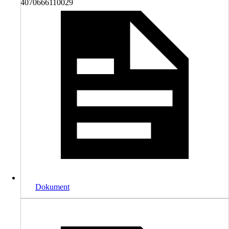
4070666110029
Dokument