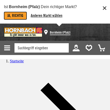
Ist
Bornheim (Pfalz)
Dein richtiger Markt?
JA, RICHTIG
Anderen Markt wählen
Bornheim (Pfalz)
Startseite