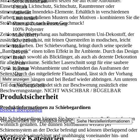
Mit unseren Schiebegardinen setzen Sie auf echte Allrounder:
Set bestehend aus
Einsetzbar als Lichtschutz, Sichtschutz, Raumtrenner oder
1 Stück
stimmungsvolle Innendeko-Elemente. Erhältlich in verschiedenen
Artikelart
Farben, mit ausgefallenen Mustern oder Motiven - kombinieren Sie die
Einzelartikel
Stoffbahnen ganz nach Ihrem Geschmack!
Material-Zusammensetzung
100% Polyester
Zeitloser Schiebevorhang aus halbtransparentem Uni-Dekostoff, der
Maße (BxH)
zusätzlich versteift ist, mit feinen Querstreifen in modischen, leicht
60 x 245 cm
melierten Farben. Der Schiebevorhang, bringt durch seine spezielle
Höhe
„Bambusoptik“ einen tollen Effekt in Ihr Ambiente. Durch das Design
245 cm
eignet er sich sowohl als Blickfänger, als auch als dezente Dekoration
Breite
für alle Wohnräume. Seitlicher Laserschnitt sorgt für eine saubere
60 cm
Optik in Ihrem Wohnambiente und verhindert das Ausfransen der
Kürzbar
Seiten. Durch das mitgelieferte Flauschband, lässt sich der Vorhang
Nein
kinderleicht aufhängen und bei Bedarf wieder abbringen. Am unteren
Mehr anzeigen
EAN
Teil des Vorhangs befindet sich zur Beschwerung zusätzlich eine
4056751058186
Beschwerungsstange. NICHT WASCHBAR / BÜGELBAR
Produktsicherheit
Produktinformationen zu Schiebegardinen
Bereich überspringen
Mit Schiebegardinen können Sie besonders gut große Fensterfronten
Verantwortlich für Produktsicherheit:
.
Siehe Herstellerinformationen
wohnlich gestalten. Die dünnen Stoffbahnen werden per
Schienensystem an der Decke befestigt und können überlappend oder
nebeneinander eingehängt und unabhängig voneinander hin- und
Weitere Kategorien