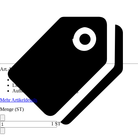
Art.-Nr.
5851720
Maße (BxH)
:
60 x 245 cm
Lichtdurchlässigkeit
:
Blickdicht
Aufhängungsart
:
Klettbefestigung
Mehr Artikeldetails
Menge (ST)
1 ST