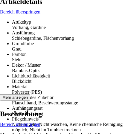
Artikeldetails
Bereich überspringen
Artikeltyp
Vorhang, Gardine
Ausführung
Schiebegardine, Flächenvorhang
Grundfarbe
Grau
Farbton
Stein
Dekor / Muster
Bambus-Optik
Lichtdurchlässigkeit
Blickdicht
Material
Polyester (PES)
Beiliegendes Zubehör
Mehr anzeigen
Flauschband, Beschwerungsstange
Aufhängungsart
Beschreibung
Klettbefestigung
Pflegehinweis
Bereich überspringen
Nicht bügeln, Nicht waschen, Keine chemische Reinigung
möglich, Nicht im Tumbler trocknen