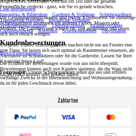
hergeschoben werden. So wird nur ein Teil oder die gesamte
Fensterfläche verdeckt - ganz, wie Sie es gerade wünschen.
Liste überspringen
Innendeko & Bildershop
Gardinen & Vorhänge
Schiebegardinen
Die Gestaltungsmöglichkeiten sind enorm: Kombinieren Sie einfarbige
Transparente Gardinen
Blickdichte Vorhänge
Schiebegardinen zusammen mit anderen Farben, Mustern oder
Verdunkelungsvorhänge
Thermovorhänge
Akustikvorhänge
Motiven. Die Gardinen sind schnell ein- und ausgehängt und lassen
Gardinenzubehör
Raffrollos
Scheibengardinen
Türvorhänge
sich auch einfach reinigen.
Kundenbewertungen
Übrigens: Unsere Schiebegardinen machen nicht nur am Fenster eine
gute Figur. Sie lassen sich auch optimal als Raumtrenner einsetzen, als
Bereich überspringen
Alternative zu Schranktüren oder für die Garderobe. Lassen Sie Ihrer
Kreativität freien Lauf!
Die Echtheit der Bewertungen wurde von uns nicht überprüft.
Bewertungen können auch von Kunden stammen, die die Ware nicht
Festgenagelt:
Unsere Schiebegardinen sehen gut aus und erfüllen
nachweislich genutzt oder gekauft haben.
vielfältige Zwecke in der Inneneinrichtung und Wohnraumgestaltung -
da ist für jeden Geschmack etwas dabei.
Zahlarten