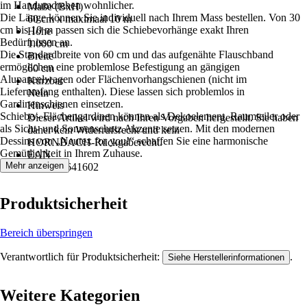
im Handumdrehen wohnlicher.
Maße (BxH)
Die Länge können Sie individuell nach Ihrem Mass bestellen. Von 30
60 cm x maximaal 10 m
cm bis 10 m passen sich die Schiebevorhänge exakt Ihren
Höhe
Bedürfnissen an.
1.000 cm
Die Standardbreite von 60 cm und das aufgenähte Flauschband
Breite
ermöglichen eine problemlose Befestigung an gängigen
60 cm
Alupaneelwagen oder Flächenvorhangschienen (nicht im
Kürzbar
Lieferumfang enthalten). Diese lassen sich problemlos in
Nein
Gardinenschienen einsetzen.
Hinweis
Schiebe/- Flächengardinen können als Dekoelement, Raumteiler oder
Dieser Artikel wird nach Ihren Vorgaben hergestellt. Sie haben
als Sicht- und Sonnenschutz Akzente setzen. Mit den modernen
daher kein Widerrufsrecht und kein
Dessins von „Neutex for you!“ schaffen Sie eine harmonische
HORNBACH‑Rückgaberecht.
Gemütlichkeit in Ihrem Zuhause.
EAN
Mehr anzeigen
4006470641602
Produktsicherheit
Bereich überspringen
Verantwortlich für Produktsicherheit:
.
Siehe Herstellerinformationen
Weitere Kategorien