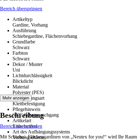
Bereich überspringen
Artikeltyp
Gardine, Vorhang
Ausführung
Schiebegardine, Flächenvorhang
Grundfarbe
Schwarz
Farbton
Schwarz
Dekor / Muster
Uni
Lichtdurchlässigkeit
Blickdicht
Material
Polyester (PES)
Aufhängungsart
Mehr anzeigen
Klettbefestigung
Pflegehinweis
Beschreibung
30°C Schonwaschgang
Artikelart
Bereich überspringen
Einzelartikel
Art des Aufhängungssystems
Mit Schiebe/- Flächengardinen von „Neutex for you!“ wird Ihr Raum
Vorhangschiene