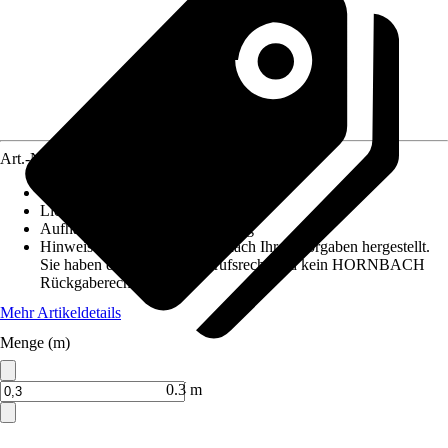
Art.-Nr.
12486755
Maße (BxH)
:
60 cm x maximaal 10 m
Lichtdurchlässigkeit
:
Blickdicht
Aufhängungsart
:
Klettbefestigung
Hinweis: Dieser Artikel wird nach Ihren Vorgaben hergestellt.
Sie haben daher kein Widerrufsrecht und kein HORNBACH
Rückgaberecht.
Mehr Artikeldetails
Menge (m)
Verkauf durch:
HORNBACH
0.3 m