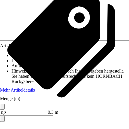
Art.-Nr.
12486749
Maße (BxH)
:
60 cm x maximaal 10 m
Lichtdurchlässigkeit
:
Blickdicht
Aufhängungsart
:
Klettbefestigung
Hinweis: Dieser Artikel wird nach Ihren Vorgaben hergestellt.
Sie haben daher kein Widerrufsrecht und kein HORNBACH
Rückgaberecht.
Mehr Artikeldetails
Menge (m)
Verkauf durch:
HORNBACH
0.3 m