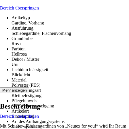
Bereich überspringen
Artikeltyp
Gardine, Vorhang
Ausführung
Schiebegardine, Flächenvorhang
Grundfarbe
Rosa
Farbton
Hellrosa
Dekor / Muster
Uni
Lichtdurchlässigkeit
Blickdicht
Material
Polyester (PES)
Aufhängungsart
Mehr anzeigen
Klettbefestigung
Pflegehinweis
Beschreibung
30°C Schonwaschgang
Artikelart
Bereich überspringen
Einzelartikel
Art des Aufhängungssystems
Mit Schiebe/- Flächengardinen von „Neutex for you!“ wird Ihr Raum
Vorhangschiene