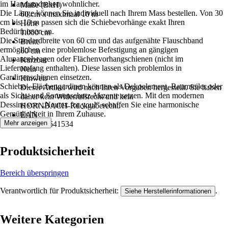
im Handumdrehen wohnlicher.
Maße (BxH)
Die Länge können Sie individuell nach Ihrem Mass bestellen. Von 30
60 cm x maximaal 10 m
cm bis 10 m passen sich die Schiebevorhänge exakt Ihren
Höhe
Bedürfnissen an.
1.000 cm
Die Standardbreite von 60 cm und das aufgenähte Flauschband
Breite
ermöglichen eine problemlose Befestigung an gängigen
60 cm
Alupaneelwagen oder Flächenvorhangschienen (nicht im
Kürzbar
Lieferumfang enthalten). Diese lassen sich problemlos in
Nein
Gardinenschienen einsetzen.
Hinweis
Schiebe/- Flächengardinen können als Dekoelement, Raumteiler oder
Dieser Artikel wird nach Ihren Vorgaben hergestellt. Sie haben
als Sicht- und Sonnenschutz Akzente setzen. Mit den modernen
daher kein Widerrufsrecht und kein
Dessins von „Neutex for you!“ schaffen Sie eine harmonische
HORNBACH‑Rückgaberecht.
Gemütlichkeit in Ihrem Zuhause.
EAN
Mehr anzeigen
4006470641534
Produktsicherheit
Bereich überspringen
Verantwortlich für Produktsicherheit:
.
Siehe Herstellerinformationen
Weitere Kategorien