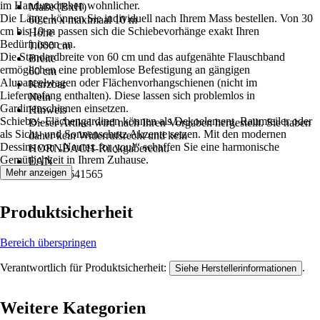
im Handumdrehen wohnlicher.
Maße (BxH)
Die Länge können Sie individuell nach Ihrem Mass bestellen. Von 30
60 cm x maximaal 10 m
cm bis 10 m passen sich die Schiebevorhänge exakt Ihren
Höhe
Bedürfnissen an.
1.000 cm
Die Standardbreite von 60 cm und das aufgenähte Flauschband
Breite
ermöglichen eine problemlose Befestigung an gängigen
60 cm
Alupaneelwagen oder Flächenvorhangschienen (nicht im
Kürzbar
Lieferumfang enthalten). Diese lassen sich problemlos in
Nein
Gardinenschienen einsetzen.
Hinweis
Schiebe/- Flächengardinen können als Dekoelement, Raumteiler oder
Dieser Artikel wird nach Ihren Vorgaben hergestellt. Sie haben
als Sicht- und Sonnenschutz Akzente setzen. Mit den modernen
daher kein Widerrufsrecht und kein
Dessins von „Neutex for you!“ schaffen Sie eine harmonische
HORNBACH‑Rückgaberecht.
Gemütlichkeit in Ihrem Zuhause.
EAN
Mehr anzeigen
4006470641565
Produktsicherheit
Bereich überspringen
Verantwortlich für Produktsicherheit:
.
Siehe Herstellerinformationen
Weitere Kategorien