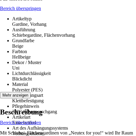
Bereich überspringen
Artikeltyp
Gardine, Vorhang
Ausführung
Schiebegardine, Flächenvorhang
Grundfarbe
Beige
Farbton
Hellbeige
Dekor / Muster
Uni
Lichtdurchlässigkeit
Blickdicht
Material
Polyester (PES)
Aufhängungsart
Mehr anzeigen
Klettbefestigung
Pflegehinweis
Beschreibung
30°C Schonwaschgang
Artikelart
Bereich überspringen
Einzelartikel
Art des Aufhängungssystems
Mit Schiebe/- Flächengardinen von „Neutex for you!“ wird Ihr Raum
Vorhangschiene