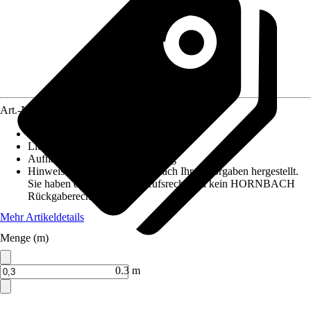
Art.-Nr.
12486738
Maße (BxH)
:
60 cm x maximaal 10 m
Lichtdurchlässigkeit
:
Blickdicht
Aufhängungsart
:
Klettbefestigung
Hinweis: Dieser Artikel wird nach Ihren Vorgaben hergestellt.
Sie haben daher kein Widerrufsrecht und kein HORNBACH
Rückgaberecht.
Mehr Artikeldetails
Menge (m)
Verkauf durch:
HORNBACH
0.3 m