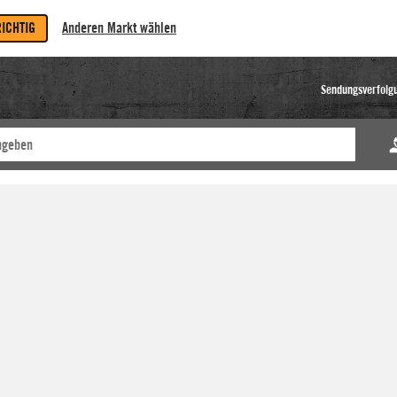
RICHTIG
Anderen Markt wählen
Sendungsverfolg